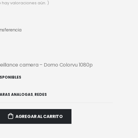
o hay valoraciones aún. )
ansferencia
rveillance camera – Domo Colorvu 1080p
ISPONIBLES
ARAS ANALOGAS
,
REDES
AGREGAR AL CARRITO