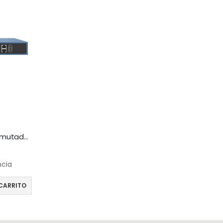
Hikvision DS-3E0326P-E – Conmutador – sin gestionar – 24 x 10/100 (8 PoE) + 2 x Gigabit SFP (enlace ascendente) – sobremesa – PoE+ (370 W)
ncia
CARRITO