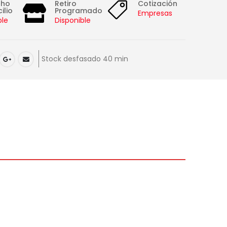
cho
Retiro
Cotización
ilio
Programado
Empresas
ble
Disponible
Stock desfasado 40 min