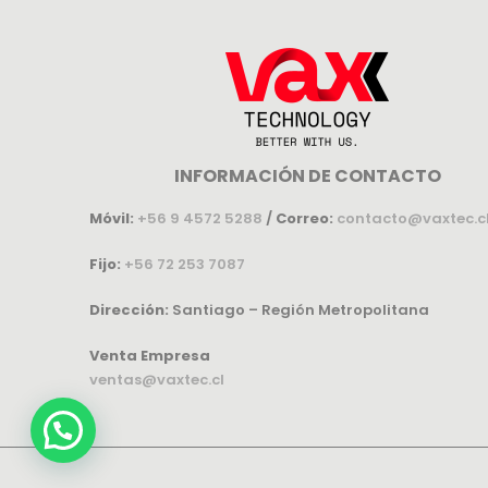
INFORMACIÓN DE CONTACTO
Móvil:
+56 9 4572 5288
/
Correo:
contacto@vaxtec.c
Fijo:
+56 72 253 7087
Dirección:
Santiago – Región Metropolitana
Venta Empresa
ventas@vaxtec.cl