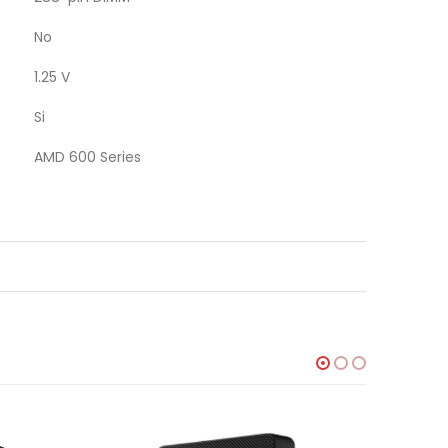
No
1.25 V
Si
AMD 600 Series