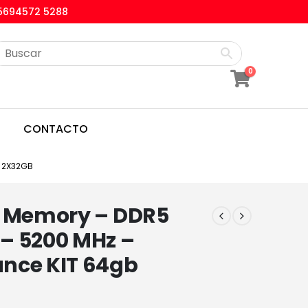
5694572 5288
0
CONTACTO
 2X32GB
r Memory – DDR5
– 5200 MHz –
nce KIT 64gb