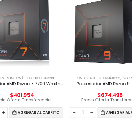
ENTES INFORMÁTICOS
,
PROCESADORES
COMPONENTES INFORMÁTICOS
,
PROCE
Procesador AMD Ryzen 7 7700 Wraith Prism 65W
Procesador AMD Ryzen 9 
$
401.954
$
674.498
cio Oferta Transferencia
Precio Oferta Transfere
AGREGAR AL CARRITO
AGREGAR AL 