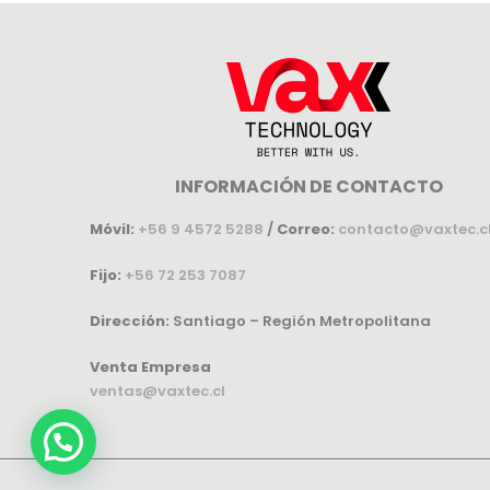
INFORMACIÓN DE CONTACTO
Móvil:
+56 9 4572 5288
/
Correo:
contacto@vaxtec.c
Fijo:
+56 72 253 7087
Dirección:
Santiago – Región Metropolitana
Venta Empresa
ventas@vaxtec.cl