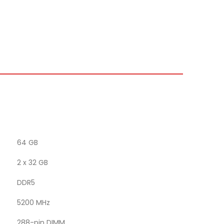
64 GB
2 x 32 GB
DDR5
5200 MHz
288-pin DIMM