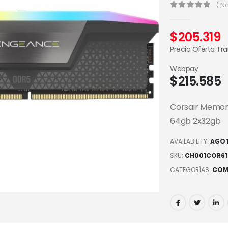
( N
0
out of 5
$
205.319
Precio Oferta Tr
Webpay
$
215.585
Corsair Memor
64gb 2x32gb
AVAILABILITY:
AGO
SKU:
CH001COR61
CATEGORÍAS:
COM