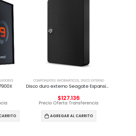
COMPON
Pr
SADORES
COMPONENTES INFORMÁTICOS
,
DISCO EXTERNO
7900X
Disco duro externo Seagate Expansion 4 TB Negro
$
127.136
ncia
Precio Oferta Transferencia
CARRITO
AGREGAR AL CARRITO