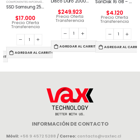
Disco Duro 2000G PORTABLE SSD XS2000 USB 3.2 Gen 2
SanDisk 16 GB – USB 2.0
COMPONENTES INFORMÁTICOS
,
DISCO EXTERNO
SSD Samsung 256 GB / Unidad de estado sólido
$
249.923
$
4.120
Precio Oferta
Precio Oferta
$
17.000
Transferencia
Transferencia
Precio Oferta
Transferencia
AGREGAR AL CARRITO
AGREGAR AL CARRI
AGREGAR AL CARRITO
RRITO
INFORMACIÓN DE CONTACTO
Móvil:
+56 9 4572 5288
/
Correo:
contacto@vaxtec.cl