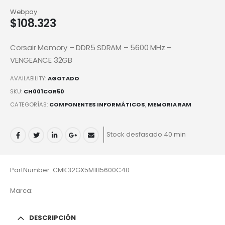
Webpay
$
108.323
Corsair Memory – DDR5 SDRAM – 5600 MHz –
VENGEANCE 32GB
AVAILABILITY:
AGOTADO
SKU:
CH001COR50
CATEGORÍAS:
COMPONENTES INFORMÁTICOS
,
MEMORIA RAM
Stock desfasado 40 min
PartNumber: CMK32GX5M1B5600C40
Marca:
DESCRIPCIÓN