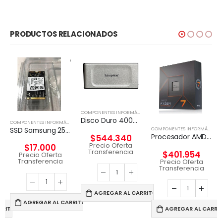
PRODUCTOS RELACIONADOS
COMPONENTES INFORMÁTICOS
,
DISCO EXTERNO
Disco Duro 4000G PORTABLE SSD XS2000
COMPONENTES INFORMÁTICOS
,
DISCO EXTERNO
SSD Samsung 256 GB / Unidad de estado sólido
,
PROCESADORES
COMPONENTES INFORMÁTICOS
Procesador AMD Ryzen 7 7700 Wraith Prism 65W
$
544.340
Precio Oferta
$
17.000
Transferencia
$
401.954
Precio Oferta
Transferencia
Precio Oferta
Transferencia
AGREGAR AL CARRITO
AGREGAR AL CARRITO
RRITO
AGREGAR AL CARRI