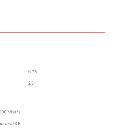
6 TB
2.5″
000 Mbit/s
icro-USB B