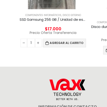
COMPONENTES INFORMÁTICOS
,
DISCO EXTERNO
SSD Samsung 256 GB / Unidad de estado sólido
RMÁTICOS
COMPON
Adaptador Broadcom BCM57416 Ethernet 10 Gb 2 puertos BASE-T para HPE
$
17.000
Precio Oferta Transferencia
cia
Pre
AGREGAR AL CARRITO
CARRITO
INFORMACIÓN DE CONTACTO