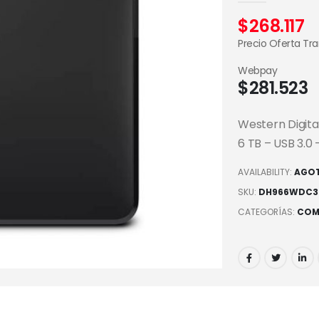
$
268.117
Precio Oferta Tr
Webpay
$
281.523
Western Digita
6 TB – USB 3.0 
AVAILABILITY:
AGO
SKU:
DH966WDC3
CATEGORÍAS:
COM