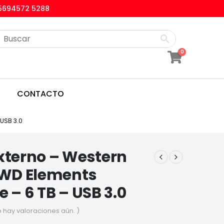
5694572 5288
0
CONTACTO
USB 3.0
xterno – Western
 WD Elements
e – 6 TB – USB 3.0
o hay valoraciones aún. )