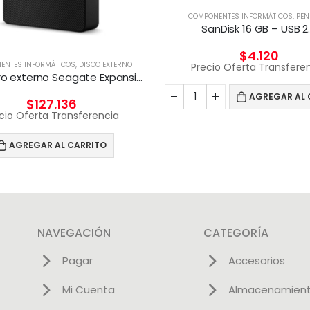
COMPONENTES INFORMÁTICOS
,
PEN
SanDisk 16 GB – USB 2
$
4.120
ENTES INFORMÁTICOS
,
DISCO EXTERNO
Precio Oferta Transfere
Disco duro externo Seagate Expansion 4 TB Negro
AGREGAR AL 
$
127.136
cio Oferta Transferencia
AGREGAR AL CARRITO
NAVEGACIÓN
CATEGORÍA
Pagar
Accesorios
Mi Cuenta
Almacenamien