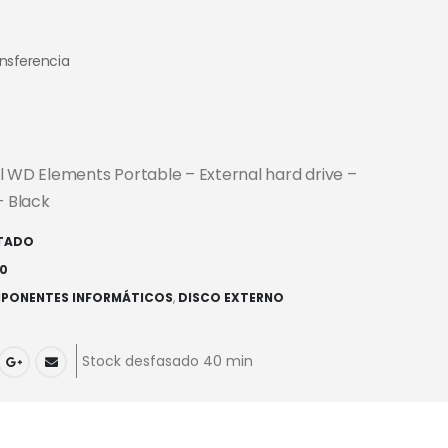
ansferencia
l WD Elements Portable – External hard drive –
– Black
TADO
0
PONENTES INFORMÁTICOS
,
DISCO EXTERNO
Stock desfasado 40 min