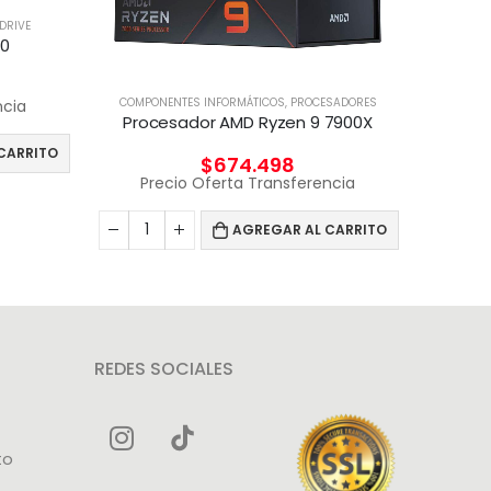
DRIVE
.0
COMPONENTES INFORMÁTICOS
,
PROCESADORES
COMPON
ncia
Procesador AMD Ryzen 9 7900X
CARRITO
$
674.498
Precio Oferta Transferencia
Pr
AGREGAR AL CARRITO
REDES SOCIALES
to