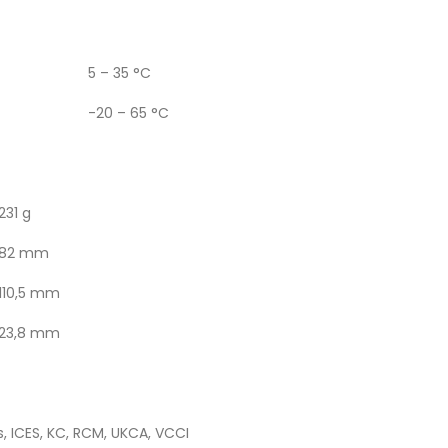
5 – 35 °C
-20 – 65 °C
231 g
82 mm
110,5 mm
23,8 mm
, ICES, KC, RCM, UKCA, VCCI