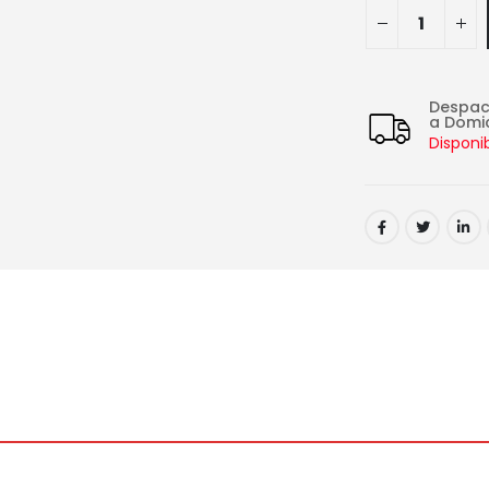
Despa
a Domic
Disponi