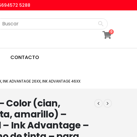
5694572 5288
0
CONTACTO
X, INK ADVANTAGE 26XX, INK ADVANTAGE 46XX
– Color (cian,
a, amarillo) –
l – Ink Advantage –
o de tinta – para