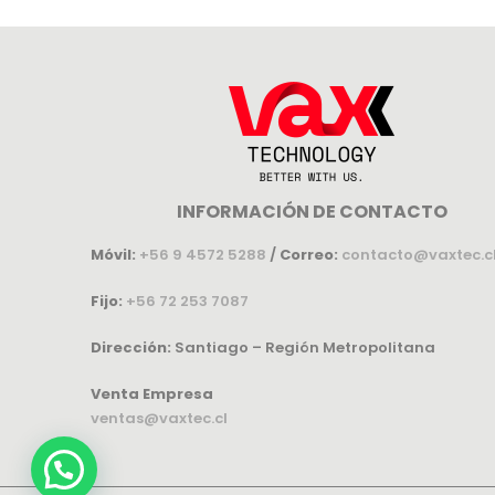
INFORMACIÓN DE CONTACTO
Móvil:
+56 9 4572 5288
/
Correo:
contacto@vaxtec.c
Fijo:
+56 72 253 7087
Dirección:
Santiago – Región Metropolitana
Venta Empresa
ventas@vaxtec.cl