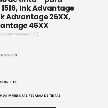
 1516, Ink Advantage
nk Advantage 26XX,
vantage 46XX
o hay valoraciones aún. )
ansferencia
ISPONIBLES
UMOS IMPRESORAS
,
RECARGA DE TINTAS