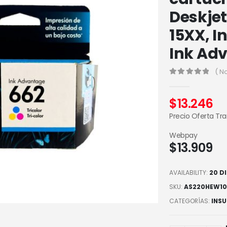
Deskjet
15XX, I
Ink Ad
( N
0
out of 5
$
13.246
Precio Oferta Tr
Webpay
$
13.909
AVAILABILITY:
20 D
SKU:
AS220HEW10
CATEGORÍAS:
INS