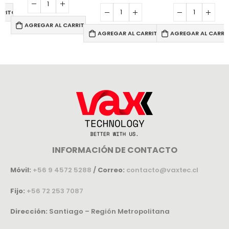
RRITO
AGREGAR AL CARRITO
AGREGAR AL CARRITO
AGREGAR AL CARRI
INFORMACIÓN DE CONTACTO
Móvil:
+56 9 4572 5288
/
Correo:
contacto@vaxtec.cl
Fijo:
+56 72 253 7087
Dirección:
Santiago – Región Metropolitana