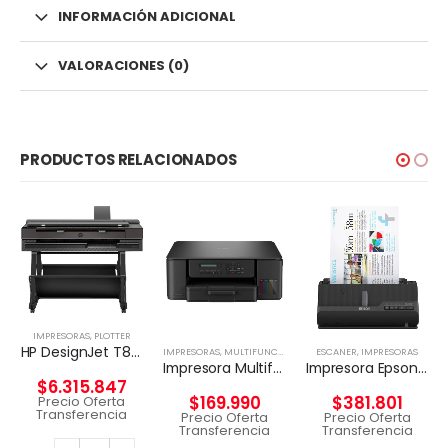
INFORMACIÓN ADICIONAL
VALORACIONES (0)
PRODUCTOS RELACIONADOS
IMPRESORAS
,
PLOTTER
HP DesignJet T850 36-in Multifuncional
IMPRESORAS
,
MULTIFUNCIONAL TINTA
ESCANER
,
IMPRESORAS
Impresora Multifuncional Brother DCP-T530DW
Impresora Epson WorkForce ES-C320W
$
6.315.847
$
169.990
$
381.801
Precio Oferta
Transferencia
Precio Oferta
Precio Oferta
Transferencia
Transferencia