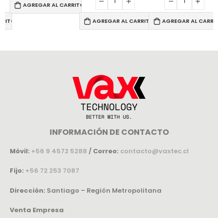
AGREGAR AL CARRITO
RRITO
AGREGAR AL CARRITO
AGREGAR AL CARRI
INFORMACIÓN DE CONTACTO
Móvil:
+56 9 4572 5288
/
Correo:
contacto@vaxtec.cl
Fijo:
+56 72 253 7087
Dirección:
Santiago – Región Metropolitana
Venta Empresa