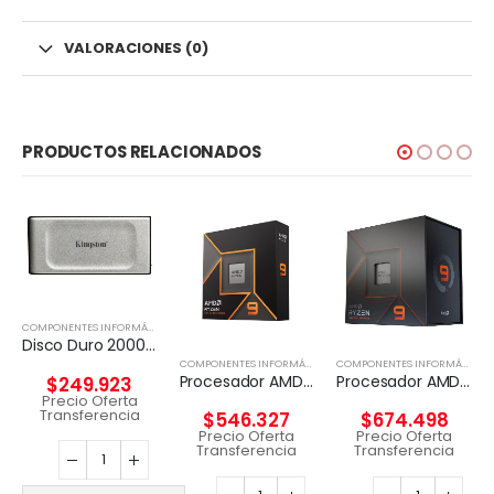
VALORACIONES (0)
PRODUCTOS RELACIONADOS
COMPONENTES INFORMÁTICOS
,
DISCO EXTERNO
Disco Duro 2000G PORTABLE SSD XS2000 USB 3.2 Gen 2
COMPONENTES INFORMÁTICOS
,
PROCESADORES
COMPONENTES INFORMÁTICOS
Procesador AMD RYZEN 9 9900X 12-Core 4.4 Ghz
Procesador AMD Ryzen 9 7900X
$
249.923
Precio Oferta
Transferencia
$
546.327
$
674.498
Precio Oferta
Precio Oferta
Transferencia
Transferencia