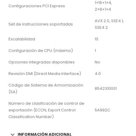
1×16+1×4,
Configuraciones PCI Express
2×8+1×4
AVX 2.0, SSE4.1,
Set de instrucciones soportadas
SSE4.2
Escalabilidad
1S
Configuración de CPU (máximo)
1
Opciones integradas disponibles
No
Revisión DMI (Direct Media Interface)
4.0
Código de Sistema de Armomización
8542310001
(SA)
Número de clasificación de control de
exportación (ECCN, Export Control
5A992C
Classification Number)
INFORMACIÓN ADICIONAL