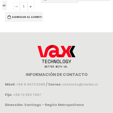
RRITO
AGREGAR AL CARRITO
INFORMACIÓN DE CONTACTO
Móvil:
+56 9 4572 5288
/
Correo:
contacto@vaxtec.cl
Fijo:
+56 72 253 7087
Dirección:
Santiago – Región Metropolitana