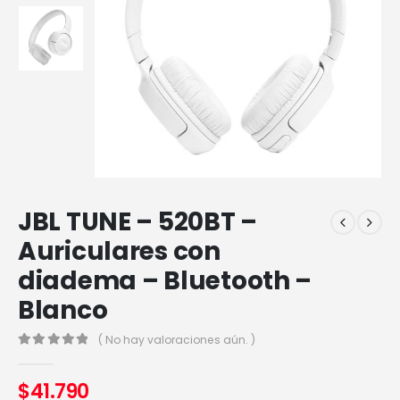
JBL TUNE – 520BT –
Auriculares con
diadema – Bluetooth –
Blanco
( No hay valoraciones aún. )
0
out of 5
$
41.790