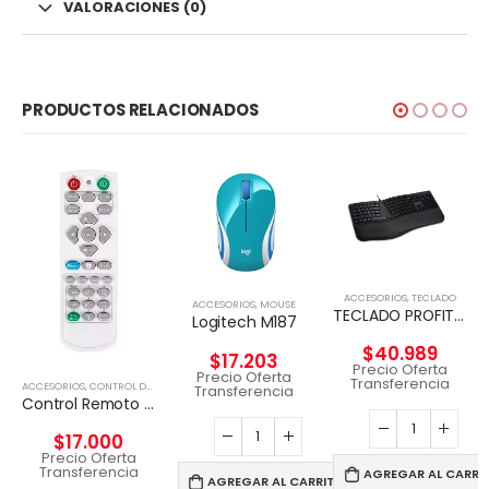
VALORACIONES (0)
PRODUCTOS RELACIONADOS
ACCESORIOS
,
TECLADO
ACCESORIOS
,
MOUSE
TECLADO PROFIT ERGO KENSIGTON
Logitech M187
$
40.989
$
17.203
Precio Oferta
Precio Oferta
Transferencia
ACCESORIOS
,
CONTROL DE TV Y PROYECTOR
Transferencia
Control Remoto Proyector Viewsonic Q-3101, Pt5075, Px702hd
$
17.000
Precio Oferta
Transferencia
AGREGAR AL CARRI
AGREGAR AL CARRITO