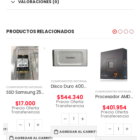
VALORACIONES (0)
PRODUCTOS RELACIONADOS
COMPONENTES INFORMÁTICOS
,
DISCO EXTERNO
Disco Duro 4000G PORTABLE SSD XS2000
COMPONENTES INFORMÁTICOS
,
DISCO EXTERNO
SSD Samsung 256 GB / Unidad de estado sólido
,
DISCO EXTERNO
COMPONENTES INFORMÁTICOS
Procesador AMD Ryzen 7 7700 Wraith Prism 65W
$
544.340
Precio Oferta
$
17.000
Transferencia
$
401.954
Precio Oferta
Transferencia
Precio Oferta
Transferencia
RRITO
AGREGAR AL CARRITO
AGREGAR AL CARRITO