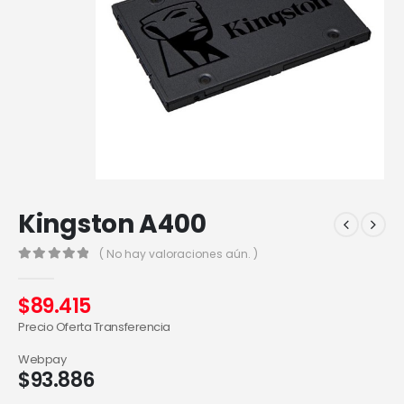
Kingston A400
( No hay valoraciones aún. )
0
out of 5
$
89.415
Precio Oferta Transferencia
Webpay
$
93.886