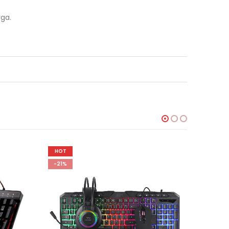
rga.
HOT
-21%