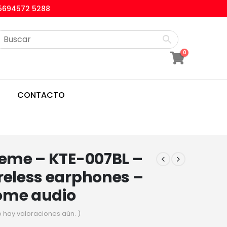
5694572 5288
0
CONTACTO
reme – KTE-007BL –
reless earphones –
ome audio
o hay valoraciones aún. )