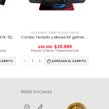
Pr
ACCESORIOS
,
COMBO TECLADO Y MOUSE
Teclado para Gaming Xtech XTK-520S – Tri-color
Combo Teclado y Mouse Kit gamer 4 en 1 Taranis Pro
$
30.990
$
38.990
ncia
Precio Oferta Transferencia
CARRITO
AGREGAR AL CARRITO
REDES SOCIALES