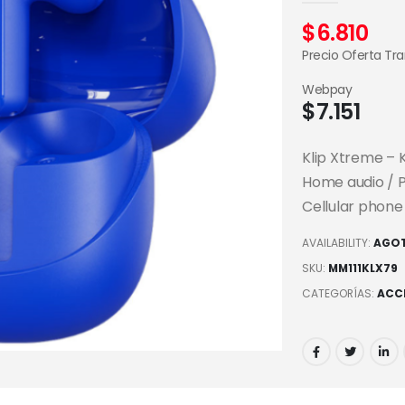
$
6.810
Precio Oferta Tr
Webpay
$
7.151
Klip Xtreme – 
Home audio / P
Cellular phone
AVAILABILITY:
AGO
SKU:
MM111KLX79
CATEGORÍAS:
ACC