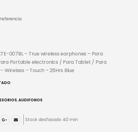
ansferencia
KTE-007BL – True wireless earphones – Para
ara Portable electronics / Para Tablet / Para
 – Wireless – Touch – 26Hrs Blue
TADO
ESORIOS
,
AUDIFONOS
Stock desfasado 40 min