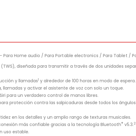
 Para Home audio / Para Portable electronics / Para Tablet / P
 (TWS), diseñada para transmitir a través de dos unidades se
1
ucción y llamadas
y alrededor de 100 horas en modo de espera.
llamadas y activar el asistente de voz con solo un toque.
iri para un verdadero control de manos libres.
or para protección contra las salpicaduras desde todos los ángu
idez en los detalles y un amplio rango de texturas musicales.
®
2
onexión más confiable gracias a la tecnología Bluetooth
v5.3.
n uso estable.