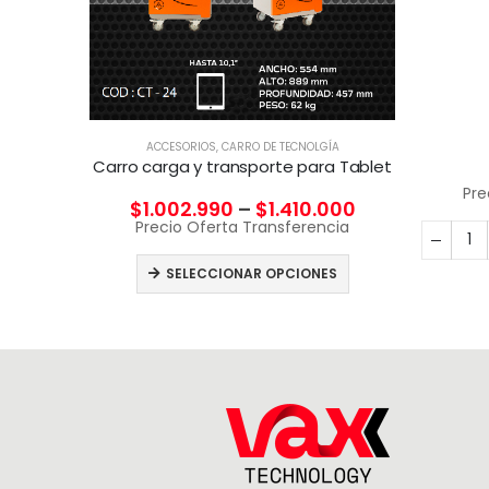
T
ACCESORIOS
,
CARRO DE TECNOLGÍA
CION
Carro carga y transporte para Tablet
Pre
$
1.002.990
–
$
1.410.000
cia
Precio Oferta Transferencia
CARRITO
SELECCIONAR OPCIONES