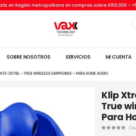
tis en Región metropolitana en compras sobre $150.000 –
+
SOBRE NOSOTROS
SERVICIOS
MI CUENTA
– KTE-007BL – TRUE WIRELESS EARPHONES – PARA HOME AUDIO
Klip Xt
True wi
Para H
( N
0
out of 5