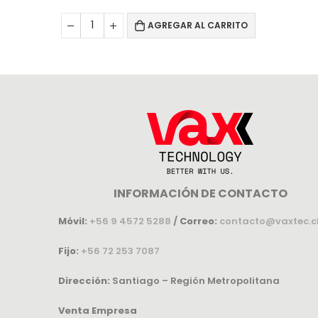
CARRITO
AGREGAR AL CARRITO
INFORMACIÓN DE CONTACTO
Móvil:
+56 9 4572 5288
/
Correo:
contacto@vaxtec.c
Fijo:
+56 72 253 7087
Dirección:
Santiago – Región Metropolitana
Venta Empresa