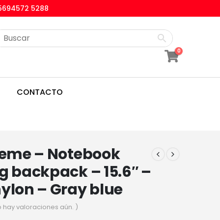
5694572 5288
0
CONTACTO
treme – Notebook
g backpack – 15.6″ –
ylon – Gray blue
o hay valoraciones aún. )