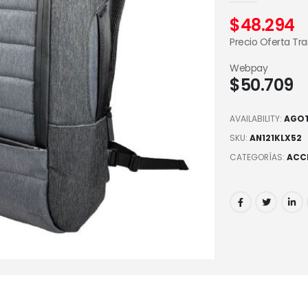
$
48.294
Precio Oferta Tr
Webpay
$
50.709
AVAILABILITY:
AGO
SKU:
AN121KLX52
CATEGORÍAS:
ACC