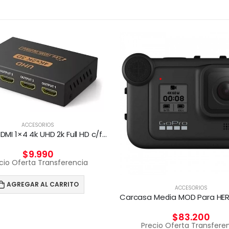
ACCESORIOS
Splitter HDMI 1×4 4k UHD 2k Full HD c/fuente 4 pantallas
$
9.990
cio Oferta Transferencia
AGREGAR AL CARRITO
ACCESORIOS
$
83.200
Precio Oferta Transfere