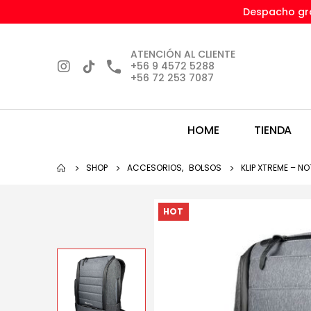
Despacho gra
ATENCIÓN AL CLIENTE
+56 9 4572 5288
+56 72 253 7087
HOME
TIENDA
SHOP
ACCESORIOS
,
BOLSOS
KLIP XTREME – N
HOT