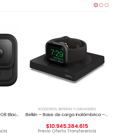
ACCESORIOS
,
BATERÍAS Y CARGADORES
A
Carcasa Media MOD Para HERO8 Black GOPRO
Belkin – Base de carga inalámbrica – Fast Charge – negro – para Apple Watch
$
10.945.384.615
ncia
Precio Oferta Transferencia
Pr