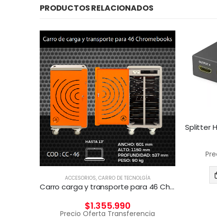
PRODUCTOS RELACIONADOS
Pre
OUSE
ACCESORIOS
,
CARRO DE TECNOLGÍA
Combo Teclado y Mouse RGB 3DFX KIT GAMER 4en1
Carro carga y transporte para 46 Chromebook
$
1.355.990
cia
Precio Oferta Transferencia