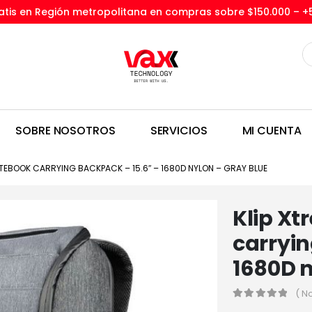
tis en Región metropolitana en compras sobre $150.000 –
+
SOBRE NOSOTROS
SERVICIOS
MI CUENTA
OTEBOOK CARRYING BACKPACK – 15.6″ – 1680D NYLON – GRAY BLUE
Klip X
carryin
1680D n
( N
0
out of 5