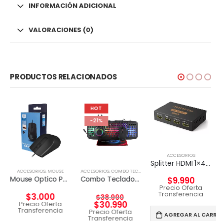
INFORMACIÓN ADICIONAL
VALORACIONES (0)
PRODUCTOS RELACIONADOS
HOT
-21%
ACCESORIOS
Splitter HDMI 1×4 4k UHD 2k Full HD c/fuente 4 pantallas
ACCESORIOS
,
MOUSE
ACCESORIOS
,
COMBO TECLADO Y MOUSE
Mouse Optico Philips Cableado SPK7104
Combo Teclado y Mouse Kit gamer 4 en 1 Taranis Pro
$
9.990
Precio Oferta
Transferencia
$
3.000
$
38.990
$
30.990
Precio Oferta
Transferencia
Precio Oferta
AGREGAR AL CARRI
Transferencia