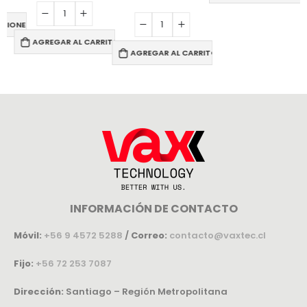
PCIONES
AGREGAR AL CARRITO
AGREGAR AL CARRITO
INFORMACIÓN DE CONTACTO
Móvil:
+56 9 4572 5288
/
Correo:
contacto@vaxtec.cl
Fijo:
+56 72 253 7087
Dirección:
Santiago – Región Metropolitana