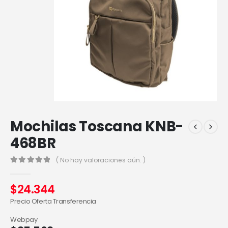
Mochilas Toscana KNB-
468BR
( No hay valoraciones aún. )
0
out of 5
$
24.344
Precio Oferta Transferencia
Webpay