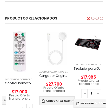
PRODUCTOS RELACIONADOS
ACCESORIOS
,
TECLADO
Teclado para Gaming Xtech XTK-520S – Tri-color
ACCESORIOS
,
BATERÍAS Y CARGADORES
Cargador Original Magnético Apple Watch Genuino 1 Metro
$
17.985
ACCESORIOS
,
CONTROL DE TV Y PROYECTOR
Precio Oferta
Control Remoto Proyector Viewsonic Q-3101, Pt5075, Px702hd
$
27.700
Transferencia
Precio Oferta
Transferencia
$
17.000
Precio Oferta
Transferencia
RRITO
AGREGAR AL CARRITO
AGREGAR AL CARRI