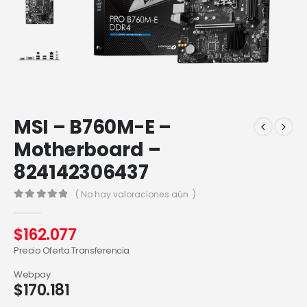
MSI – B760M-E –
Motherboard –
824142306437
( No hay valoraciones aún. )
0
out of 5
$
162.077
Precio Oferta Transferencia
Webpay
$
170.181