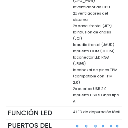
(CPU_PWR)
1x ventilador de CPU
2x ventiladores del
sistema
2x panel frontal (JFP)
1x intrusión de chasis
(JCI)
1x audio frontal (JAUD)
1x puerto COM (JCOM)
1x conector LED RGB
(JRGB)
1x cabezal de pines TPM
(compatible con TPM
2.0)
2x puertos USB 2.0
1x puerto USB 5 Gbps tipo
A
FUNCIÓN LED
4 LED de depuración fácil
PUERTOS DEL