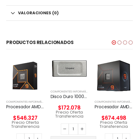
VALORACIONES (0)
PRODUCTOS RELACIONADOS
COMPONENTES INFORMÁTICOS
,
DISCO EXTERNO
Disco Duro 1000G PORTABLE SSD XS2000 USB 3.2 Gen 2
,
PROCESADORES
COMPONENTES INFORMÁTICOS
,
PROCESADORES
COMPONENTES INFORMÁTICOS
Procesador AMD RYZEN 9 9900X 12-Core 4.4 Ghz
Procesador AMD Ryzen 9 7900X
$
172.078
Precio Oferta
Transferencia
$
546.327
$
674.498
Precio Oferta
Precio Oferta
Transferencia
Transferencia