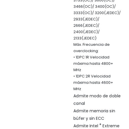
3733(OC)/ 3600(OC)/
3466(OC)/ 3400(OC)/
3333(OC)/ 3200(JEDEC)/
2933(JEDEC)/
2666(JEDEC)/
2400(JEDEC)/
2133(JEDEC)
Máx. Frecuencia de
overclocking:
• 1DPC 1R Velocidad
máxima hasta 4800+
MHz
• 1DPC 2R Velocidad
máxima hasta 4600+
MHz
Admite modo de doble
canal
Admite memoria sin
búfer y sin ECC
®
Admite Intel
Extreme