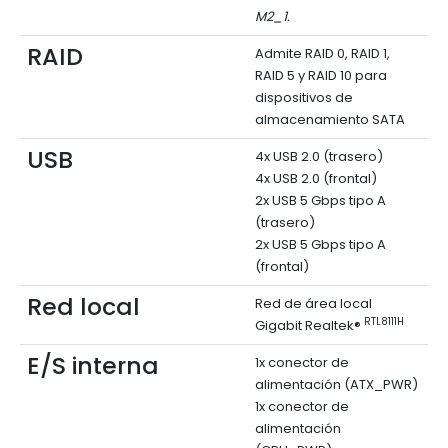
M2_1.
RAID
Admite RAID 0, RAID 1,
RAID 5 y RAID 10 para
dispositivos de
almacenamiento SATA
USB
4x USB 2.0 (trasero)
4x USB 2.0 (frontal)
2x USB 5 Gbps tipo A
(trasero)
2x USB 5 Gbps tipo A
(frontal)
Red local
Red de área local
RTL8111H
Gigabit Realtek®
E/S interna
1x conector de
alimentación (ATX_PWR)
1x conector de
alimentación