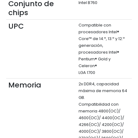
Conjunto de
Intel B760
chips
UPC
Compatible con
procesadores Intel®
Core™ de 14.ª, 13.ª y 12.ª
generación,
procesadores Intel®
Pentium® Gold y
Celeron®
LGA 1700
Memoria
2x DDR4, capacidad
máxima de memoria 64
GB.
Compatibilidad con
memoria 4800(OC)/
4600(OC)/ 4400(OC)/
4266(OC)/ 4200(OC)/
4000(OC)/ 3800(OC)/