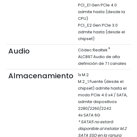
PCI_E1 Gen PCIe 4.0
admite hasta (desde la
CPU)
PCI_E2 Gen PCIe 3.0
admite hasta (desde el
chipset)
Audio
®
Códec Realtek
ALC897 Audio de alta
definición de 7.1 canales
Almacenamiento
1x M.2
M.2_1 Fuente (desde el
chipset) admite hasta el
modo PCIe 4.0 x4 / SATA,
admite dispositivos
2280/2260/2242
4x SATA 6G
* SATA5 no estará
disponible al instalar M.2
SATA SSD en la ranura