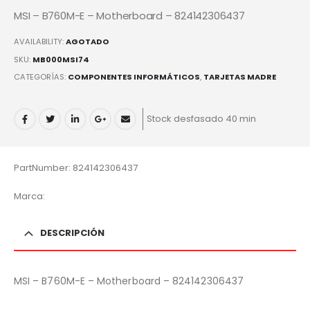
MSI – B760M-E – Motherboard – 824142306437
AVAILABILITY:
AGOTADO
SKU:
MB000MSI74
CATEGORÍAS:
COMPONENTES INFORMÁTICOS
,
TARJETAS MADRE
Stock desfasado 40 min
PartNumber: 824142306437
Marca:
DESCRIPCIÓN
MSI – B760M-E – Motherboard – 824142306437