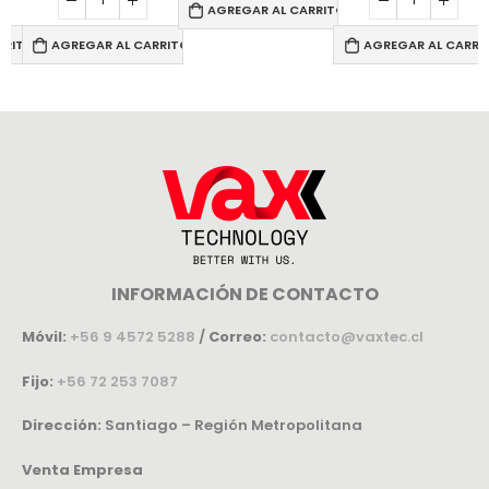
AGREGAR AL CARRITO
RRITO
AGREGAR AL CARRITO
AGREGAR AL CARRI
INFORMACIÓN DE CONTACTO
Móvil:
+56 9 4572 5288
/
Correo:
contacto@vaxtec.cl
Fijo:
+56 72 253 7087
Dirección:
Santiago – Región Metropolitana
Venta Empresa