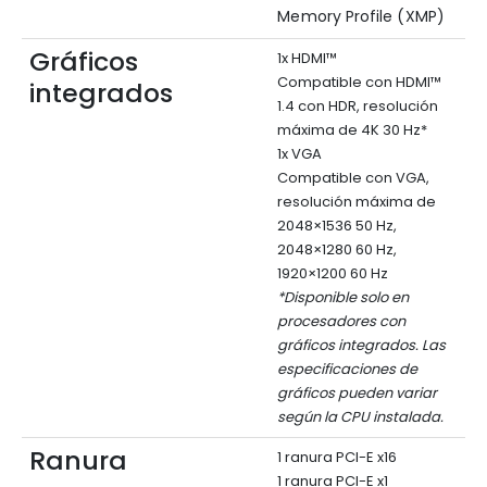
Memory Profile (XMP)
Gráficos
1x HDMI™
Compatible con HDMI™
integrados
1.4 con HDR, resolución
máxima de 4K 30 Hz*
1x VGA
Compatible con VGA,
resolución máxima de
2048×1536 50 Hz,
2048×1280 60 Hz,
1920×1200 60 Hz
*Disponible solo en
procesadores con
gráficos integrados. Las
especificaciones de
gráficos pueden variar
según la CPU instalada.
Ranura
1 ranura PCI-E x16
1 ranura PCI-E x1