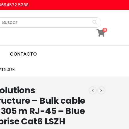
5694572 5288
0
CONTACTO
AT6 LSZH
olutions
ructure – Bulk cable
 305 m RJ-45 – Blue
prise Cat6 LSZH