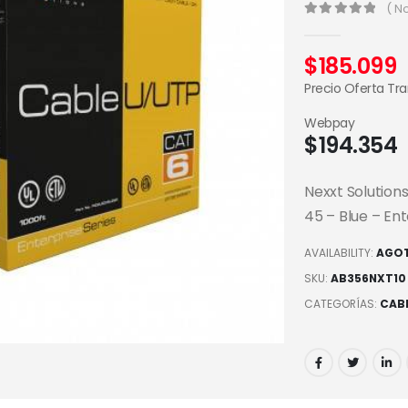
( N
0
out of 5
$
185.099
Precio Oferta Tr
Webpay
$
194.354
Nexxt Solution
45 – Blue – En
AVAILABILITY:
AGO
SKU:
AB356NXT10
CATEGORÍAS:
CABL