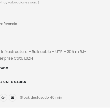
o hay valoraciones aún. )
ansferencia
s Infrastructure – Bulk cable – UTP – 305 m RJ-
terprise Cat6 LSZH
TADO
E CAT 6
,
CABLES
Stock desfasado 40 min