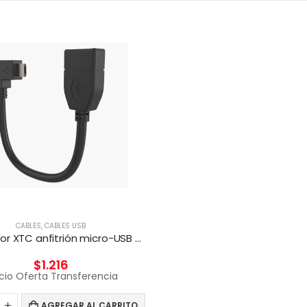
CABLES
,
CABLES USB
Adaptador XTC anfitrión micro-USB macho a USB-A hembra
$
1.216
cio Oferta Transferencia
AGREGAR AL CARRITO