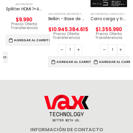
ACCESORIOS
Splitter HDMI 1×4 4k UHD 2k Full HD c/fuente 4 pantallas
ACCESORIOS
,
BATERÍAS Y CARGADORES
ACCESORIOS
,
CARRO DE TECNOLGÍA
Belkin – Base de carga inalámbrica – Fast Charge – blanco – para Apple Watch
Carro carga y transporte para 46 Chromebook
$
9.990
Precio Oferta
Transferencia
$
10.945.384.615
$
1.355.990
Precio Oferta
Precio Oferta
Transferencia
Transferencia
AGREGAR AL CARRITO
RRITO
AGREGAR AL CARRITO
AGREGAR AL CARRI
INFORMACIÓN DE CONTACTO