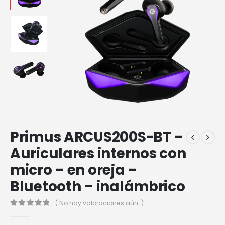
Primus ARCUS200S-BT –
Auriculares internos con
micro – en oreja –
Bluetooth – inalámbrico
( No hay valoraciones aún. )
0
out of 5