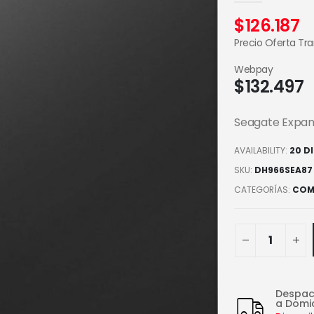
$
126.187
Precio Oferta Tr
Webpay
$
132.497
Seagate Expansi
AVAILABILITY:
20 D
SKU:
DH966SEA87
CATEGORÍAS:
COM
Despa
a Domic