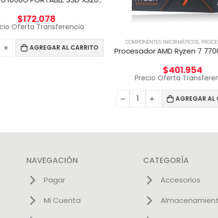
$
172.078
cio Oferta Transferencia
COMPONENTES INFORMÁTICOS
,
PROCE
AGREGAR AL CARRITO
$
401.954
Precio Oferta Transfere
AGREGAR AL 
NAVEGACIÓN
CATEGORÍA
Pagar
Accesorios
Mi Cuenta
Almacenamien