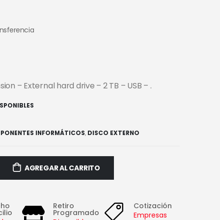
ansferencia
on – External hard drive – 2 TB – USB – .
ISPONIBLES
PONENTES INFORMÁTICOS
,
DISCO EXTERNO
AGREGAR AL CARRITO
cho
Retiro
Cotización
ilio
Programado
Empresas