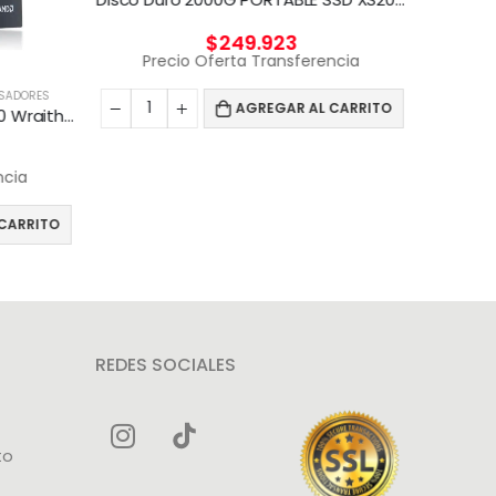
$
249.923
Precio Oferta Transferencia
Pr
SADORES
AGREGAR AL CARRITO
Procesador AMD Ryzen 7 7700 Wraith Prism 65W
ncia
CARRITO
REDES SOCIALES
to