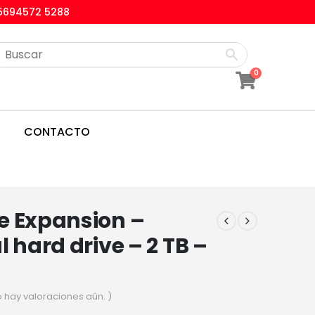
5694572 5288
0
CONTACTO
e Expansion –
l hard drive – 2 TB –
o hay valoraciones aún. )