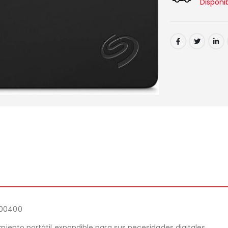
Disponi
000400
iento portátil expandible para sus necesidades digitales