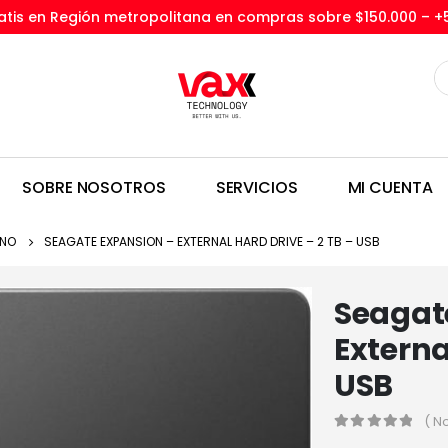
tis en Región metropolitana en compras sobre $150.000 –
+
SOBRE NOSOTROS
SERVICIOS
MI CUENTA
RNO
SEAGATE EXPANSION – EXTERNAL HARD DRIVE – 2 TB – USB
Seagat
Externa
USB
( N
0
out of 5