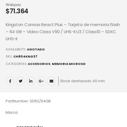
Webpay
$
71.364
Kingston Canvas React Plus – Tarjeta de memoria flash
– 64 GB – Video Class V90 / UHS-II U3 / Class10 – SDXC
UHS-II
AVAILABILITY:
AGOTADO
SKU:
CH804KNG37
CATEGORÍAS:
ACCESORIOS
,
MEMORIA MICROSD
Stock desfasado 40 min
PartNumber: SDR2/64GB
Marca: