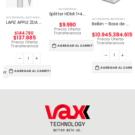
ACCESORIOS
Splitter HDMI 1×4 4k UHD 2k Full HD c/fuente 4 pantallas
ACCESORIOS
,
LAPIZ PARA TABLET
ACCESORIOS
,
BATERÍAS Y CARGADORES
LAPIZ APPLE 2DA GENERACION
Belkin – Base de carga inalámbrica – Fast Charge – blanco – para Apple Watch
$
9.990
Precio Oferta
Transferencia
$
144.780
$
10.945.384.615
$
137.885
Precio Oferta
Precio Oferta
Transferencia
AGREGAR AL CARRITO
Transferencia
AGREGAR AL CARRI
AGREGAR AL CARRITO
RRITO