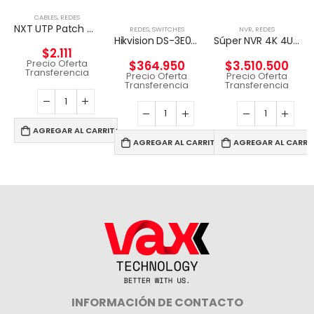
CABLES
,
REDES
NXT UTP Patch Cord Cat5e 2m CM – GRIS
REDES
,
SWITCHES
NVR
,
REDES
Hikvision DS-3E0326P-E – Conmutador – sin gestionar – 24 x 10/100 (8 PoE) + 2 x Gigabit SFP (enlace ascendente) – sobremesa – PoE+ (370 W)
Súper NVR 4K 4U de 256 canales
$
2.111
Precio Oferta
$
364.950
$
3.510.500
Transferencia
Precio Oferta
Precio Oferta
Transferencia
Transferencia
AGREGAR AL CARRITO
AGREGAR AL CARRITO
AGREGAR AL CARRI
INFORMACIÓN DE CONTACTO