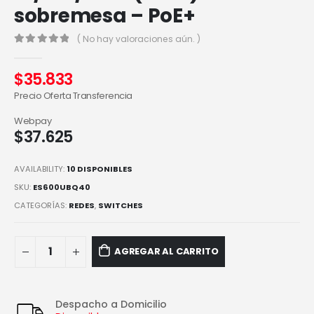
sobremesa – PoE+
( No hay valoraciones aún. )
0
out of 5
$
35.833
Precio Oferta Transferencia
Webpay
$
37.625
AVAILABILITY:
10 DISPONIBLES
SKU:
ES600UBQ40
CATEGORÍAS:
REDES
,
SWITCHES
AGREGAR AL CARRITO
Despacho a Domicilio