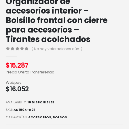
Organizador de
accesorios interior –
Bolsillo frontal con cierre
para accesorios –
Tirantes acolchados
( No hay valoraciones aún. )
0
out of 5
$
15.287
Precio Oferta Transferencia
Webpay
$
16.052
AVAILABILITY:
10 DISPONIBLES
SKU:
AN100XTK21
CATEGORÍAS:
ACCESORIOS
,
BOLSOS