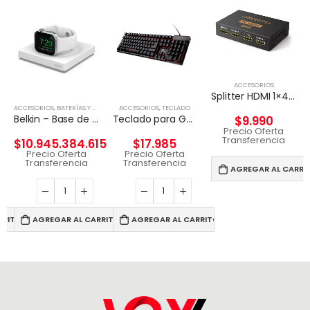
ACCESORIOS
Splitter HDMI 1×4 4k UHD 2k Full HD c/fuente 4 pantallas
ACCESORIOS
,
BATERÍAS Y CARGADORES
ACCESORIOS
,
TECLADO
Belkin – Base de carga inalámbrica – Fast Charge – blanco – para Apple Watch
Teclado para Gaming Xtech XTK-520S – Tri-color
$
9.990
Precio Oferta
Transferencia
$
10.945.384.615
$
17.985
Precio Oferta
Precio Oferta
Transferencia
Transferencia
AGREGAR AL CARRI
RRITO
AGREGAR AL CARRITO
AGREGAR AL CARRITO