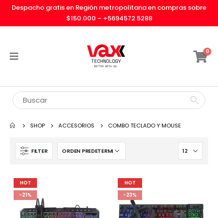
Despacho gratis en Región metropolitana en compras sobre
$150.000 –
+5694572 5288
0
SHOP
ACCESORIOS
COMBO TECLADO Y MOUSE
FILTER
HOT
HOT
-21%
-23%