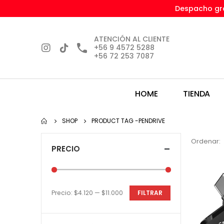
Despacho gra
ATENCIÓN AL CLIENTE
+56 9 4572 5288
+56 72 253 7087
HOME
TIENDA
SHOP
PRODUCT TAG -
PENDRIVE
Ordenar:
PRECIO
Precio:
$4.120
—
$11.000
FILTRAR