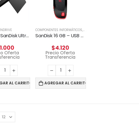
ENDRIVE
COMPONENTES INFORMÁTICOS
,
PENDRIVE
Pendrive SanDisk Ultra Dual Drive Go 32GB 3.1 Gen 1 USB -C
SanDisk 16 GB – USB 2.0
11.000
$
4.120
io Oferta
Precio Oferta
sferencia
Transferencia
GAR AL CARRITO
AGREGAR AL CARRITO