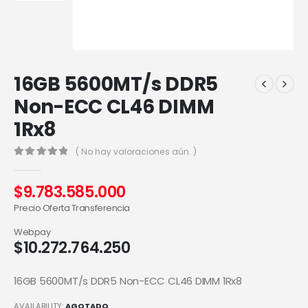
16GB 5600MT/s DDR5
Non-ECC CL46 DIMM
1Rx8
( No hay valoraciones aún. )
0
out of 5
$
9.783.585.000
Precio Oferta Transferencia
Webpay
$
10.272.764.250
16GB 5600MT/s DDR5 Non-ECC CL46 DIMM 1Rx8
AVAILABILITY:
AGOTADO