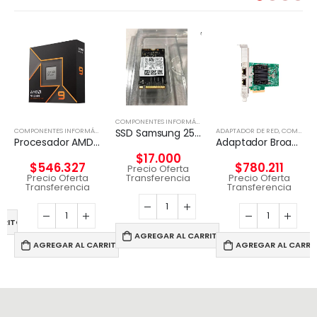
,
DISCO EXTERNO
COMPONENTES INFORMÁTICOS
,
DISCO EXTERNO
SSD Samsung 256 GB / Unidad de estado sólido
COMPONENTES INFORMÁTICOS
,
PROCESADORES
ADAPTADOR DE RED
,
COMPONENTES INFORMÁTICOS
Procesador AMD RYZEN 9 9900X 12-Core 4.4 Ghz
Adaptador Broadcom BCM57416 Ethernet 10 Gb 2 puertos BASE-T para HPE
$
17.000
$
546.327
$
780.211
Precio Oferta
Transferencia
Precio Oferta
Precio Oferta
Transferencia
Transferencia
RRITO
AGREGAR AL CARRITO
AGREGAR AL CARRITO
AGREGAR AL CARRI