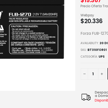
$
19.367
Precio Oferta Tr
Webpay
$
20.336
Forza FUB-1270
AVAILABILITY:
20 D
SKU:
BT310FOR01
CATEGORÍA:
UPS
Despa
a Domic
Disponi