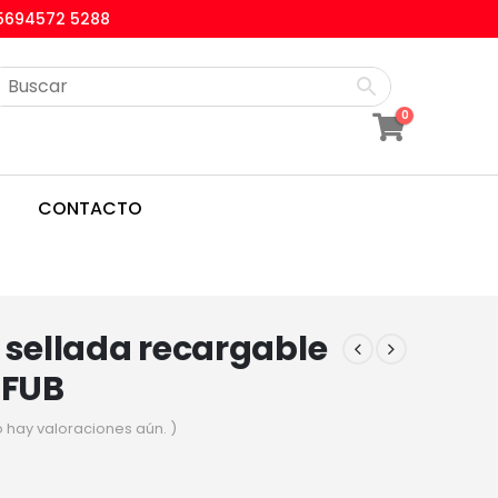
5694572 5288
0
CONTACTO
 sellada recargable
 FUB
o hay valoraciones aún. )