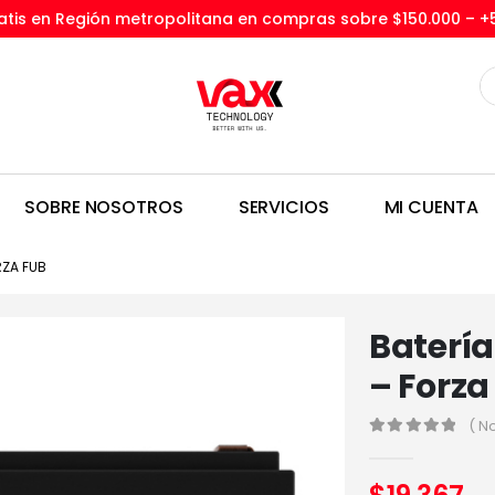
tis en Región metropolitana en compras sobre $150.000 –
+
SOBRE NOSOTROS
SERVICIOS
MI CUENTA
RZA FUB
Batería
– Forza
( N
0
out of 5