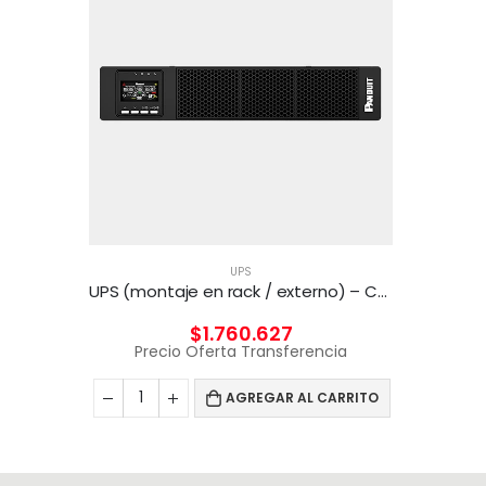
UPS
UPS (montaje en rack / externo) – CA 220/230/240 V – 2000 vatios – 3000 VA
$
1.760.627
Precio Oferta Transferencia
AGREGAR AL CARRITO