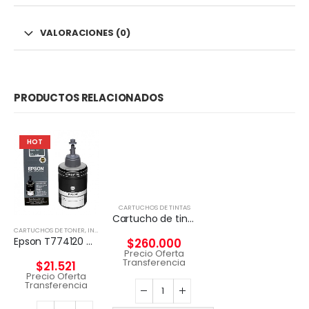
VALORACIONES (0)
PRODUCTOS RELACIONADOS
HOT
CARTUCHOS DE TINTAS
Cartucho de tinta Magenta Epson T6943 de 700ml
CARTUCHOS DE TONER
,
INSUMOS IMPRESORAS
Epson T774120 cartucho de tinta 1 pieza(s) Original Negro
$
260.000
Precio Oferta
Transferencia
$
21.521
Precio Oferta
Transferencia