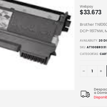
Webpay
$
33.673
Brother TN1060
DCP-1617NW, MFC
AVAILABILITY:
20 D
SKU:
AT100BRO31
CATEGORÍAS:
CAR
Despa
a Domic
Disponi