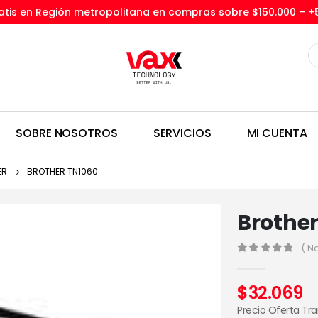
tis en Región metropolitana en compras sobre $150.000 –
+
SOBRE NOSOTROS
SERVICIOS
MI CUENTA
ER
BROTHER TN1060
Brothe
( N
0
out of 5
$
32.069
Precio Oferta Tr