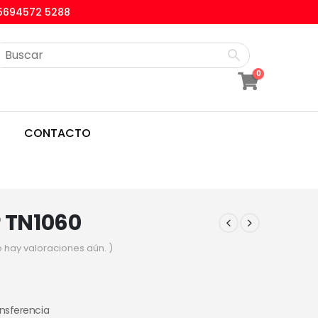
5694572 5288
0
CONTACTO
r TN1060
o hay valoraciones aún. )
ansferencia