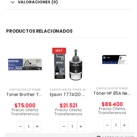
VALORACIONES (0)
PRODUCTOS RELACIONADOS
HOT
CARTUCHOS DE TONER
CARTUCHOS DE TONER
CARTUCHOS DE TONER
,
INSUMOS IMPRESORAS
Tóner HP 85A Negro Original
Toner Brother Tn-360 Original
Epson T774120 cartucho de tinta 1 pieza(s) Original Negro
$
89.400
$
75.000
$
21.521
Precio Oferta
Precio Oferta
Precio Oferta
Transferencia
Transferencia
Transferencia