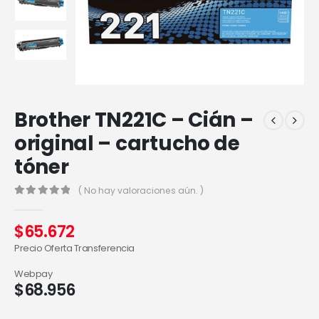
Brother TN221C – Cián –
original – cartucho de
tóner
( No hay valoraciones aún. )
0
out of 5
$
65.672
Precio Oferta Transferencia
Webpay
$
68.956