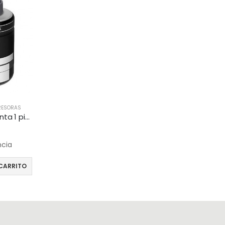
RESORAS
Epson T774120 cartucho de tinta 1 pieza(s) Original Negro
ncia
CARRITO