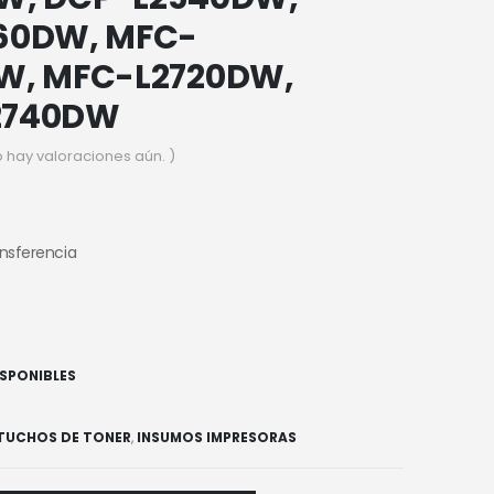
60DW, MFC-
W, MFC-L2720DW,
2740DW
o hay valoraciones aún. )
ansferencia
ISPONIBLES
TUCHOS DE TONER
,
INSUMOS IMPRESORAS