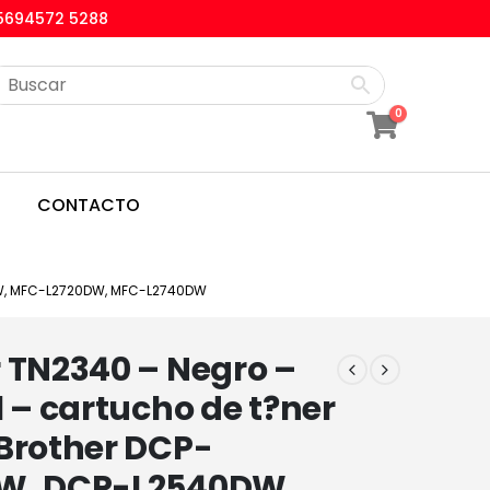
5694572 5288
0
CONTACTO
DW, MFC-L2720DW, MFC-L2740DW
 TN2340 – Negro –
l – cartucho de t?ner
Brother DCP-
W, DCP-L2540DW,