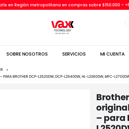
tis en Región metropolitana en compras sobre $150.000 –
+
SOBRE NOSOTROS
SERVICIOS
MI CUENTA
ER
R – PARA BROTHER DCP-L2520DW, DCP-L2540DW, HL-L2360DW, MFC-L2700
Brother
origina
– para 
L2520D