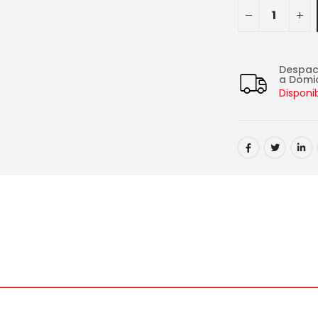
Despa
a Domic
Disponi