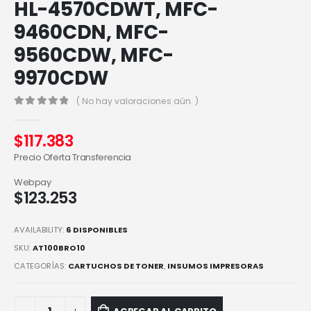
HL-4570CDWT, MFC-
9460CDN, MFC-
9560CDW, MFC-
9970CDW
( No hay valoraciones aún. )
0
out of 5
$
117.383
Precio Oferta Transferencia
Webpay
$
123.253
AVAILABILITY:
6 DISPONIBLES
SKU:
AT100BRO10
CATEGORÍAS:
CARTUCHOS DE TONER
,
INSUMOS IMPRESORAS