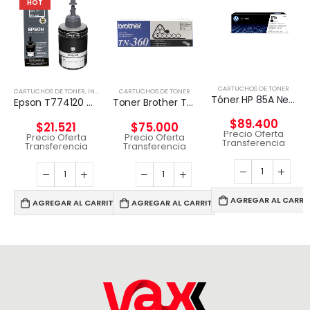
HOT
CARTUCHOS DE TONER
CARTUCHOS DE TONER
,
INSUMOS IMPRESORAS
CARTUCHOS DE TONER
Tóner HP 85A Negro Original
Epson T774120 cartucho de tinta 1 pieza(s) Original Negro
Toner Brother Tn-360 Original
$
89.400
$
21.521
$
75.000
Precio Oferta
Precio Oferta
Precio Oferta
Transferencia
Transferencia
Transferencia
AGREGAR AL CARRI
AGREGAR AL CARRITO
AGREGAR AL CARRITO