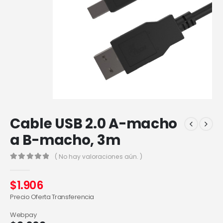
Cable USB 2.0 A-macho
a B-macho, 3m
( No hay valoraciones aún. )
0
out of 5
$
1.906
Precio Oferta Transferencia
Webpay