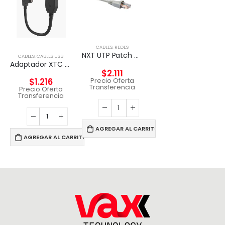
CABLES
,
REDES
NXT UTP Patch Cord Cat5e 2m CM – GRIS
CABLES
,
CABLES USB
Adaptador XTC anfitrión micro-USB macho a USB-A hembra
$
2.111
Precio Oferta
$
1.216
Transferencia
Precio Oferta
Transferencia
AGREGAR AL CARRITO
AGREGAR AL CARRITO