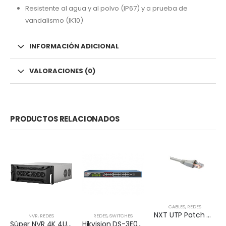
Resistente al agua y al polvo (IP67) y a prueba de
vandalismo (IK10)
INFORMACIÓN ADICIONAL
VALORACIONES (0)
PRODUCTOS RELACIONADOS
CABLES
,
REDES
NXT UTP Patch Cord Cat5e 2m CM – GRIS
NVR
,
REDES
REDES
,
SWITCHES
Súper NVR 4K 4U de 256 canales
Hikvision DS-3E0326P-E – Conmutador – sin gestionar – 24 x 10/100 (8 PoE) + 2 x Gigabit SFP (enlace ascendente) – sobremesa – PoE+ (370 W)