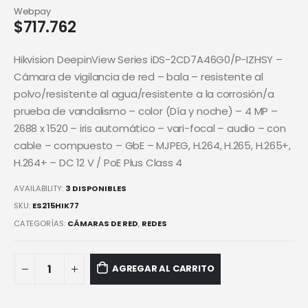
Webpay
$
717.762
Hikvision DeepinView Series iDS-2CD7A46G0/P-IZHSY –
Cámara de vigilancia de red – bala – resistente al
polvo/resistente al agua/resistente a la corrosión/a
prueba de vandalismo – color (Día y noche) – 4 MP –
2688 x 1520 – iris automático – vari-focal – audio – con
cable – compuesto – GbE – MJPEG, H.264, H.265, H.265+,
H.264+ – DC 12 V / PoE Plus Class 4
AVAILABILITY:
3 DISPONIBLES
SKU:
ES215HIK77
CATEGORÍAS:
CÁMARAS DE RED
,
REDES
AGREGAR AL CARRITO