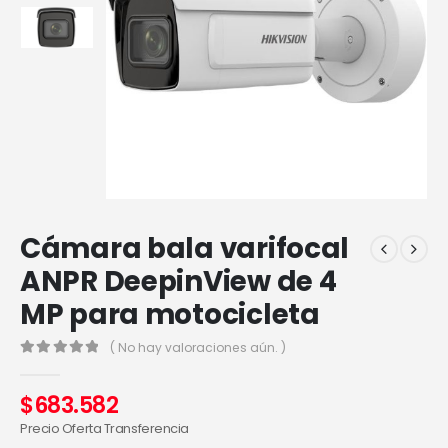
Cámara bala varifocal
ANPR DeepinView de 4
MP para motocicleta
( No hay valoraciones aún. )
0
out of 5
$
683.582
Precio Oferta Transferencia