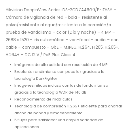
Hikvision DeepinView Series iDS-2CD7A46G0/P-IZHSY –
Cámara de vigilancia de red – bala – resistente al
polvo/resistente al agua/resistente a la corrosión/a
prueba de vandalismo – color (Día y noche) – 4 MP –
2688 x 1520 – iris automático – vari-focal – audio – con
cable – compuesto – GbE – MJPEG, H.264, H.265, H.265+,
H.264+ – DC 12 V / PoE Plus Class 4
Imágenes de alta calidad con resolución de 4 MP
Excelente rendimiento con poca luz gracias a la
tecnología DarkFighter
Imágenes nítidas incluso con luz de fondo intensa
gracias a la tecnología WDR de 140 dB
Reconocimiento de matrículas
Tecnología de compresión H.265+ eficiente para ahorrar
ancho de banda y almacenamiento
5 flujos para satisfacer una amplia variedad de
aplicaciones