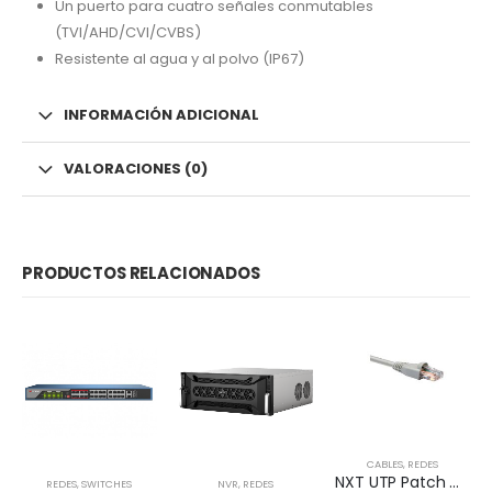
Un puerto para cuatro señales conmutables
(TVI/AHD/CVI/CVBS)
Resistente al agua y al polvo (IP67)
INFORMACIÓN ADICIONAL
VALORACIONES (0)
PRODUCTOS RELACIONADOS
CABLES
,
REDES
NXT UTP Patch Cord Cat5e 2m CM – GRIS
REDES
,
SWITCHES
NVR
,
REDES