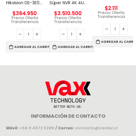
Hikvision DS-3E0326P-E – Conmutador – sin gestionar – 24 x 10/100 (8 PoE) + 2 x Gigabit SFP (enlace ascendente) – sobremesa – PoE+ (370 W)
Súper NVR 4K 4U de 256 canales
$
2.111
Precio Oferta
$
364.950
$
3.510.500
Transferencia
Precio Oferta
Precio Oferta
Transferencia
Transferencia
AGREGAR AL CARRI
AGREGAR AL CARRITO
AGREGAR AL CARRITO
INFORMACIÓN DE CONTACTO
Móvil:
+56 9 4572 5288
/
Correo:
contacto@vaxtec.cl