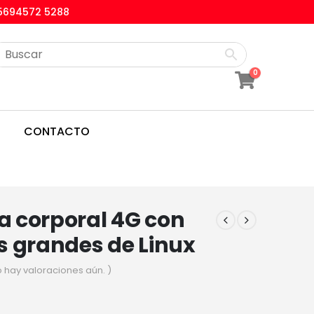
5694572 5288
0
CONTACTO
 corporal 4G con
s grandes de Linux
o hay valoraciones aún. )