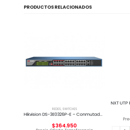
PRODUCTOS RELACIONADOS
REDES
,
SWITCHES
Hikvision DS-3E0326P-E – Conmutador – sin gestionar – 24 x 10/100 (8 PoE) + 2 x Gigabit SFP (enlace ascendente) – sobremesa – PoE+ (370 W)
Pre
$
364.950