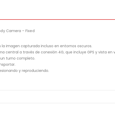
ody Camera – Fixed
en la imagen capturada incluso en entornos oscuros.
ma central a través de conexión 4G, que incluye GPS y vista en v
e un turno completo.
sportar.
resionando y reproduciendo.