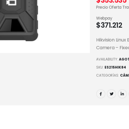
$
353.535
Precio Oferta Tr
Webpay
$
371.212
Hikvision Lin
Camera – Fixe
AVAILABILITY:
AGO
SKU:
ES215HIK84
CATEGORÍAS:
CÁM