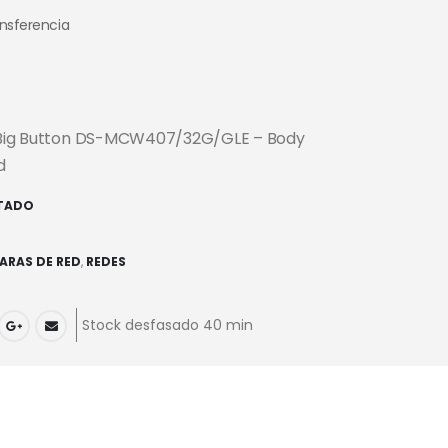
ansferencia
ux Big Button DS-MCW407/32G/GLE – Body
d
TADO
ARAS DE RED
,
REDES
Stock desfasado 40 min