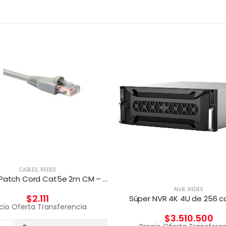
CABLES
,
REDES
NXT UTP Patch Cord Cat5e 2m CM – GRIS
NVR
,
REDES
$
2.111
Súper NVR 4K 4U de 256 c
cio Oferta Transferencia
$
3.510.500