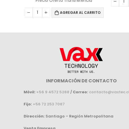
Precio Oferta Transferencia
AGREGAR AL CARRITO
INFORMACIÓN DE CONTACTO
Móvil:
+56 9 4572 5288
/
Correo:
contacto@vaxtec.c
Fijo:
+56 72 253 7087
Dirección:
Santiago – Región Metropolitana
Venta Empresa