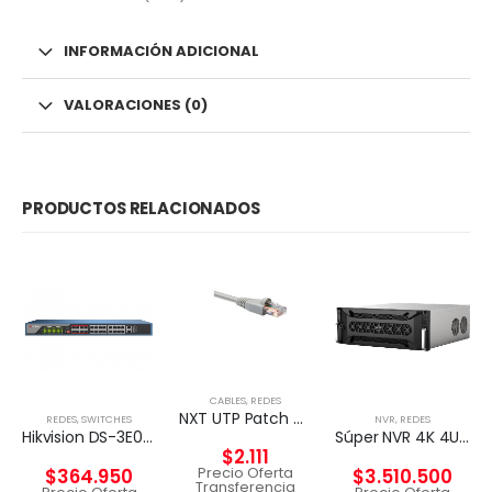
INFORMACIÓN ADICIONAL
VALORACIONES (0)
PRODUCTOS RELACIONADOS
CABLES
,
REDES
NXT UTP Patch Cord Cat5e 2m CM – GRIS
REDES
,
SWITCHES
NVR
,
REDES
Hikvision DS-3E0326P-E – Conmutador – sin gestionar – 24 x 10/100 (8 PoE) + 2 x Gigabit SFP (enlace ascendente) – sobremesa – PoE+ (370 W)
Súper NVR 4K 4U de 256 canales
$
2.111
Precio Oferta
$
364.950
$
3.510.500
Transferencia