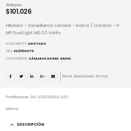
Webpay
$
101.026
Hikvision – Surveillance camera – Indoor / Outdoor – 6
MP Dual Light MD 2.0 Varifo
AVAILABILITY:
AGOTADO
SKU:
ES215HIK70
CATEGORÍAS:
CÁMARAS DE RED
,
REDES
Stock desfasado 40 min
PartNumber: DS-2CD1763G2-LIZU
Marca:
DESCRIPCIÓN