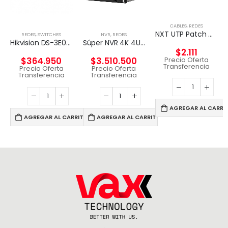
CABLES
,
REDES
NXT UTP Patch Cord Cat5e 2m CM – GRIS
REDES
,
SWITCHES
NVR
,
REDES
Hikvision DS-3E0326P-E – Conmutador – sin gestionar – 24 x 10/100 (8 PoE) + 2 x Gigabit SFP (enlace ascendente) – sobremesa – PoE+ (370 W)
Súper NVR 4K 4U de 256 canales
$
2.111
Precio Oferta
$
364.950
$
3.510.500
Transferencia
Precio Oferta
Precio Oferta
Transferencia
Transferencia
AGREGAR AL CARRI
AGREGAR AL CARRITO
AGREGAR AL CARRITO