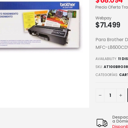
$
68.094
Precio Oferta Tr
Webpay
$
71.499
Para Brother
MFC-L8600CD
AVAILABILITY:
11 DI
SKU:
AT100BRO38
CATEGORÍAS:
CAR
Despa
a Domic
Disponi