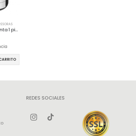
RESORAS
Epson T774120 cartucho de tinta 1 pieza(s) Original Negro
ncia
CARRITO
REDES SOCIALES
to