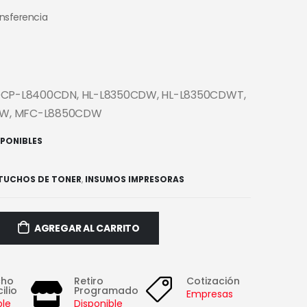
ansferencia
 DCP-L8400CDN, HL-L8350CDW, HL-L8350CDWT,
W, MFC-L8850CDW
SPONIBLES
TUCHOS DE TONER
,
INSUMOS IMPRESORAS
AGREGAR AL CARRITO
cho
Retiro
Cotización
ilio
Programado
Empresas
ble
Disponible