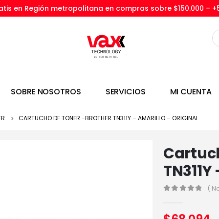
tis en Región metropolitana en compras sobre $150.000 –
+
SOBRE NOSOTROS
SERVICIOS
MI CUENTA
ER
CARTUCHO DE TONER -BROTHER TN311Y – AMARILLO – ORIGINAL
Cartuch
TN311Y 
( N
0
out of 5