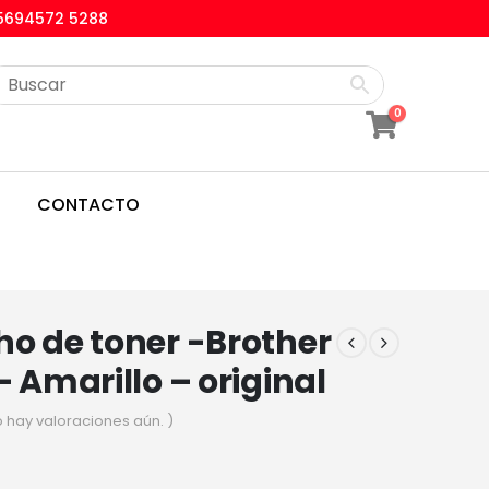
5694572 5288
0
CONTACTO
o de toner -Brother
– Amarillo – original
o hay valoraciones aún. )