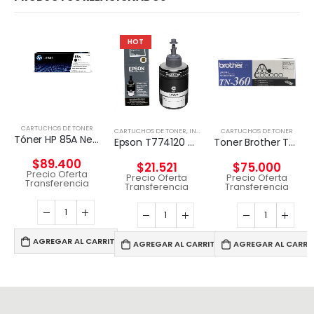
HOT
CARTUCHOS DE TONER
CARTUCHOS DE TONER
,
INSUMOS IMPRESORAS
CARTUCHOS DE TONER
Tóner HP 85A Negro Original
Epson T774120 cartucho de tinta 1 pieza(s) Original Negro
Toner Brother Tn-360 Original
$
89.400
$
21.521
$
75.000
Precio Oferta
Precio Oferta
Precio Oferta
Transferencia
Transferencia
Transferencia
AGREGAR AL CARRITO
AGREGAR AL CARRITO
AGREGAR AL CARRI