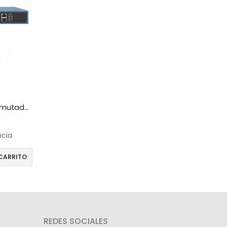
Hikvision DS-3E0326P-E – Conmutador – sin gestionar – 24 x 10/100 (8 PoE) + 2 x Gigabit SFP (enlace ascendente) – sobremesa – PoE+ (370 W)
ncia
CARRITO
REDES SOCIALES