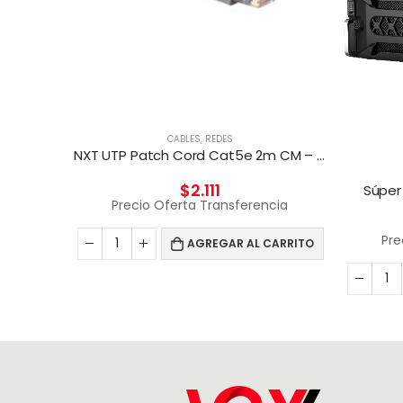
CABLES
,
REDES
NXT UTP Patch Cord Cat5e 2m CM – GRIS
$
2.111
Súper
Precio Oferta Transferencia
Pre
AGREGAR AL CARRITO