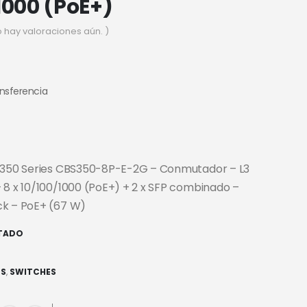
1000 (PoE+)
o hay valoraciones aún. )
ansferencia
s 350 Series CBS350-8P-E-2G – Conmutador – L3
 8 x 10/100/1000 (PoE+) + 2 x SFP combinado –
ck – PoE+ (67 W)
TADO
ES
,
SWITCHES