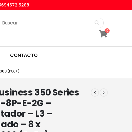
5694572 5288
0
CONTACTO
000 (POE+)
usiness 350 Series
-8P-E-2G –
ador – L3 –
ado – 8 x