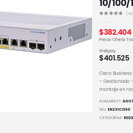
10/100/
( N
0
out of 5
$
382.404
Precio Oferta Tr
Webpay
$
401.525
Cisco Busines
– Gestionado –
montaje en ra
AVAILABILITY:
AGO
SKU:
EN231CIS50
CATEGORÍAS:
RED