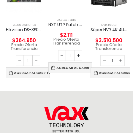
CABLES
,
REDES
NXT UTP Patch Cord Cat5e 2m CM – GRIS
REDES
,
SWITCHES
NVR
,
REDES
Hikvision DS-3E0326P-E – Conmutador – sin gestionar – 24 x 10/100 (8 PoE) + 2 x Gigabit SFP (enlace ascendente) – sobremesa – PoE+ (370 W)
Súper NVR 4K 4U de 256 canales
$
2.111
Precio Oferta
$
364.950
$
3.510.500
Transferencia
Precio Oferta
Precio Oferta
Transferencia
Transferencia
AGREGAR AL CARRITO
AGREGAR AL CARRITO
AGREGAR AL CARRI