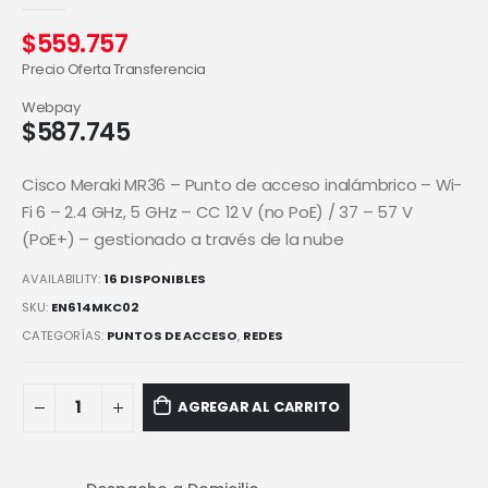
0
out of 5
$
559.757
Precio Oferta Transferencia
Webpay
$
587.745
Cisco Meraki MR36 – Punto de acceso inalámbrico – Wi-
Fi 6 – 2.4 GHz, 5 GHz – CC 12 V (no PoE) / 37 – 57 V
(PoE+) – gestionado a través de la nube
AVAILABILITY:
16 DISPONIBLES
SKU:
EN614MKC02
CATEGORÍAS:
PUNTOS DE ACCESO
,
REDES
AGREGAR AL CARRITO