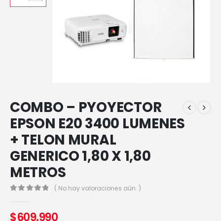
COMBO – PYOYECTOR
EPSON E20 3400 LUMENES
+ TELON MURAL
GENERICO 1,80 X 1,80
METROS
( No hay valoraciones aún. )
0
out of 5
$
609.990