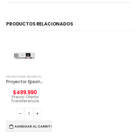
PRODUCTOS RELACIONADOS
PROYECTORES
,
PROYECTORES Y TELONES
Proyector Epson PowerLite E20, 3LCD, XGA – 3400 Lúmenes
$
499.990
Precio Oferta
Transferencia
AGREGAR AL CARRITO