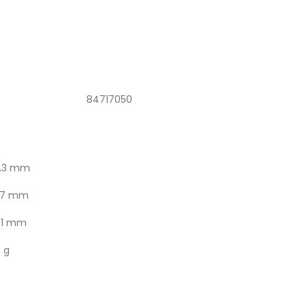
84717050
2,3 mm
9,7 mm
,1 mm
 g