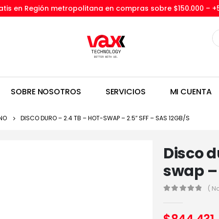
tis en Región metropolitana en compras sobre $150.000 –
+
SOBRE NOSOTROS
SERVICIOS
MI CUENTA
RNO
DISCO DURO – 2.4 TB – HOT-SWAP – 2.5″ SFF – SAS 12GB/S
Disco d
swap – 
( N
0
out of 5