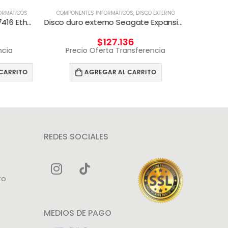
ORMÁTICOS
COMPONENTES INFORMÁTICOS
,
DISCO EXTERNO
COMPON
Adaptador Broadcom BCM57416 Ethernet 10 Gb 2 puertos BASE-T para HPE
Disco duro externo Seagate Expansion 4 TB Negro
$
127.136
ncia
Precio Oferta Transferencia
Pr
CARRITO
AGREGAR AL CARRITO
REDES SOCIALES
to
MEDIOS DE PAGO