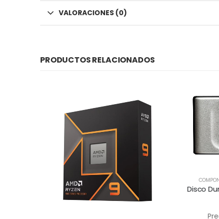
VALORACIONES (0)
PRODUCTOS RELACIONADOS
EXTERNO
COMPON
Disco Duro 4000G PORTABLE SSD XS2000
cia
Pre