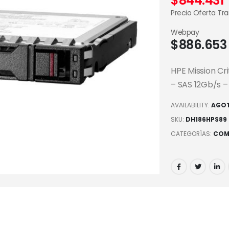
$
844.431
Precio Oferta Tr
Webpay
$
886.653
HPE Mission Cri
– SAS 12Gb/s –
AVAILABILITY:
AGO
SKU:
DH186HPS89
CATEGORÍAS:
COM