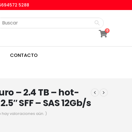
5694572 5288
0
CONTACTO
uro – 2.4 TB – hot-
2.5″ SFF – SAS 12Gb/s
o hay valoraciones aún. )