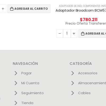
ADAPTADOR DE RED
,
COMPONENTES INF
AGREGAR AL CARRITO
$
780.211
Precio Oferta Transfere
AGREGAR AL 
NAVEGACIÓN
CATEGORÍA
Pagar
Accesorios
Mi Cuenta
Almacenamien
Seguimiento
Cables
l
Tienda