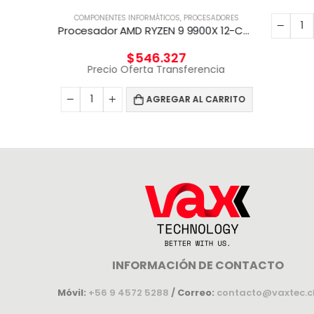
COMPONENTES INFORMÁTICOS
,
PROCESADORES
CARRITO
Procesador AMD RYZEN 9 9900X 12-Core 4.4 Ghz
$
546.327
Precio Oferta Transferencia
AGREGAR AL CARRITO
INFORMACIÓN DE CONTACTO
Móvil:
+56 9 4572 5288
/
Correo:
contacto@vaxtec.c