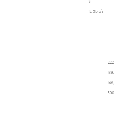
Si
12 Gbit/s
22
13
146
500