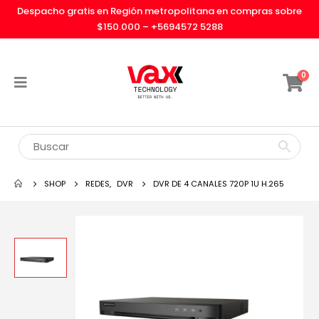
Despacho gratis en Región metropolitana en compras sobre
$150.000 –
+5694572 5288
0
SHOP
REDES
,
DVR
DVR DE 4 CANALES 720P 1U H.265