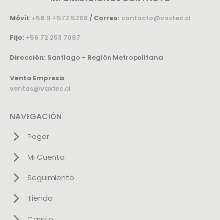
Móvil:
+56 9 4572 5288
/
Correo:
contacto@vaxtec.cl
Fijo:
+56 72 253 7087
Dirección:
Santiago – Región Metropolitana
Venta Empresa
ventas@vaxtec.cl
NAVEGACIÓN
Pagar
Mi Cuenta
Seguimiento
Tienda
Carrito