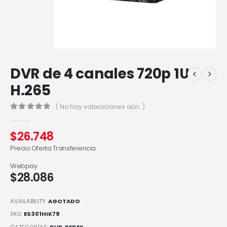
DVR de 4 canales 720p 1U
H.265
( No hay valoraciones aún. )
0
out of 5
$
26.748
Precio Oferta Transferencia
Webpay
$
28.086
AVAILABILITY:
AGOTADO
SKU:
ES301HIK79