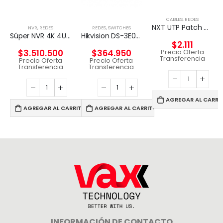
CABLES
,
REDES
NXT UTP Patch Cord Cat5e 2m CM – GRIS
NVR
,
REDES
REDES
,
SWITCHES
Súper NVR 4K 4U de 256 canales
Hikvision DS-3E0326P-E – Conmutador – sin gestionar – 24 x 10/100 (8 PoE) + 2 x Gigabit SFP (enlace ascendente) – sobremesa – PoE+ (370 W)
$
2.111
Precio Oferta
$
3.510.500
$
364.950
Transferencia
Precio Oferta
Precio Oferta
Transferencia
Transferencia
AGREGAR AL CARRI
AGREGAR AL CARRITO
AGREGAR AL CARRITO
INFORMACIÓN DE CONTACTO