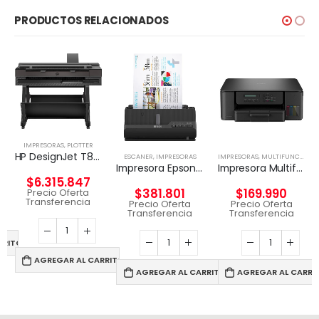
PRODUCTOS RELACIONADOS
IMPRESORAS
,
PLOTTER
HP DesignJet T850 36-in Multifuncional
ESCANER
,
IMPRESORAS
IMPRESORAS
,
MULTIFUNCIONAL TINTA
Impresora Epson WorkForce ES-C320W
Impresora Multifuncional Brother DCP-T530DW
$
6.315.847
$
381.801
$
169.990
Precio Oferta
Transferencia
Precio Oferta
Precio Oferta
Transferencia
Transferencia
RRITO
AGREGAR AL CARRITO
AGREGAR AL CARRITO
AGREGAR AL CARRI