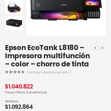
Epson EcoTank L8180 –
Impresora multifunción
– color – chorro de tinta
( No hay valoraciones aún. )
0
out of 5
$
1.040.822
Precio Oferta Transferencia
Webpay
$
1.092.864