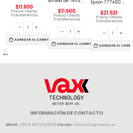
Botella de Tinta Original Canon GI-10 Yellow
Epson T774120 cartucho de tinta 1 pieza(s) Original Negro
$
11.600
$
11.600
Precio Oferta
$
21.521
Transferencia
Precio Oferta
Precio Oferta
Transferencia
Transferencia
AGREGAR AL CARRITO
AGREGAR AL CARRITO
AGREGAR AL CARRI
RRITO
INFORMACIÓN DE CONTACTO
Móvil:
+56 9 4572 5288
/
Correo:
contacto@vaxtec.cl