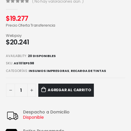
( No hay valoraciones aún. )
0
out of 5
$
19.277
Precio Oferta Transferencia
Webpay
$
20.241
AVAILABILITY:
20 DISPONIBLES
SKU:
AS101EPS98
CATEGORÍAS:
INSUMOS IMPRESORAS
,
RECARGA DE TINTAS
AGREGAR AL CARRITO
Despacho a Domicilio
Disponible