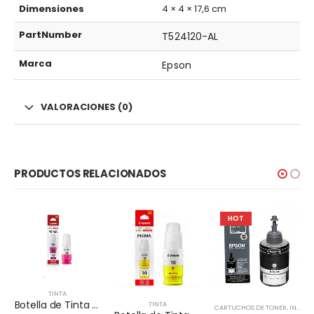
Dimensiones
4 × 4 × 17,6 cm
PartNumber
T524120-AL
Marca
Epson
VALORACIONES (0)
PRODUCTOS RELACIONADOS
HOT
TINTA
Botella de Tinta Original Canon GI-10 Magenta
TINTA
CARTUCHOS DE TONER
,
INSUMOS IMPRESORAS