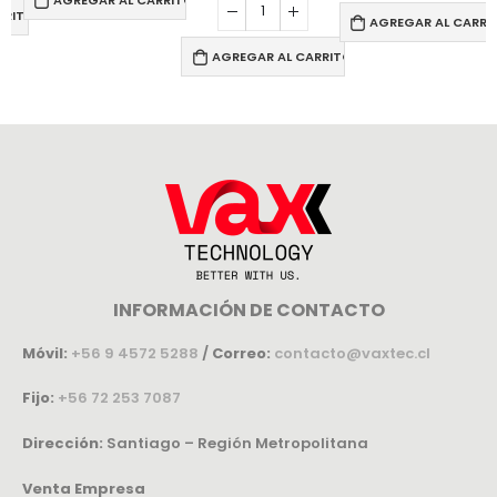
RRITO
AGREGAR AL CARRI
AGREGAR AL CARRITO
INFORMACIÓN DE CONTACTO
Móvil:
+56 9 4572 5288
/
Correo:
contacto@vaxtec.cl
Fijo:
+56 72 253 7087
Dirección:
Santiago – Región Metropolitana
Venta Empresa