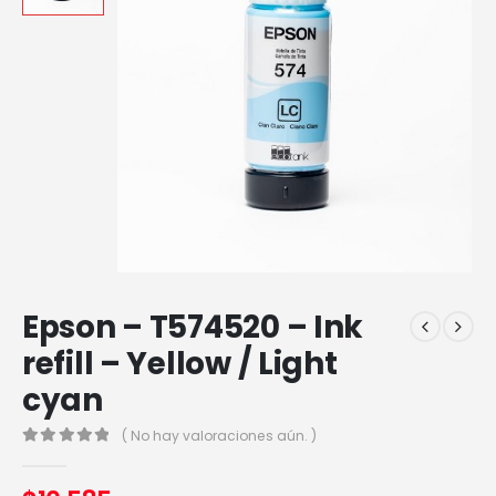
Epson – T574520 – Ink
refill – Yellow / Light
cyan
( No hay valoraciones aún. )
0
out of 5