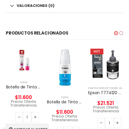
VALORACIONES (0)
PRODUCTOS RELACIONADOS
HOT
TINTA
Botella de Tinta Original Canon GI-10 Magenta
CARTUCHOS DE TONER
,
INSUMOS IMPRESORAS
Epson T774120 cartucho de tinta 1 pieza(s) Original Negro
$
11.600
TINTA
Precio Oferta
Botella de Tinta Original Canon GI-10 Cyan
$
21.521
Transferencia
Precio Oferta
Transferencia
$
11.600
Precio Oferta
Transferencia
AGREGAR AL CARRITO