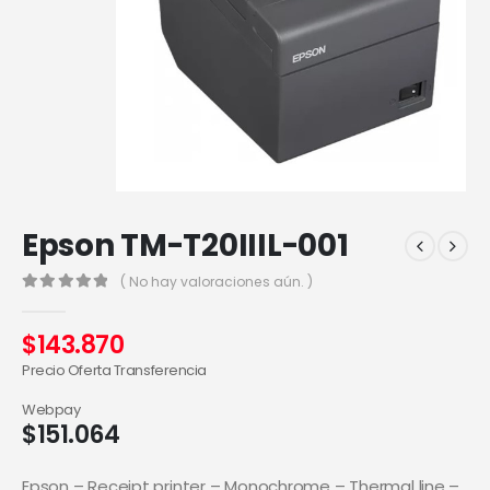
Epson TM-T20IIIL-001
( No hay valoraciones aún. )
0
out of 5
$
143.870
Precio Oferta Transferencia
Webpay
$
151.064
Epson – Receipt printer – Monochrome – Thermal line –