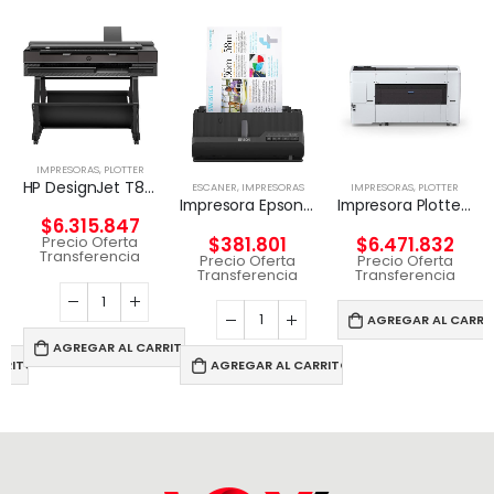
IMPRESORAS
,
PLOTTER
HP DesignJet T850 36-in Multifuncional
ESCANER
,
IMPRESORAS
IMPRESORAS
,
PLOTTER
Impresora Epson WorkForce ES-C320W
Impresora Plotter EPSON – SC-T7770DR 44 PRINTER
$
6.315.847
$
381.801
$
6.471.832
Precio Oferta
Transferencia
Precio Oferta
Precio Oferta
Transferencia
Transferencia
AGREGAR AL CARRI
AGREGAR AL CARRITO
RRITO
AGREGAR AL CARRITO