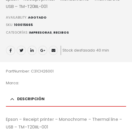
USB – TM-T20IIIL-001
AVAILABILITY:
AGOTADO
SKU:
100015665
CATEGORÍAS:
IMPRESORAS
,
RECIBOS
Stock desfasado 40 min
PartNumber: C31CH26001
Marca:
DESCRIPCIÓN
Epson – Receipt printer – Monochrome – Thermal line –
USB – TM-T20IIIL-001