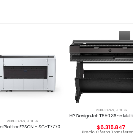
IMPRESORAS
,
PLOTTER
IMPRESORAS
,
PLOTTER
$
6.315.847
Impresora Plotter EPSON – SC-T7770DR 44 PRINTER
Precio Oferta Transfere