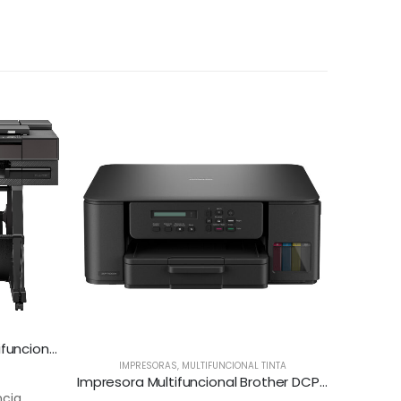
HP DesignJet T850 36-in Multifuncional
IMPRESORAS
,
MULTIFUNCIONAL TINTA
Impresora Multifuncional Brother DCP-T530DW
ncia