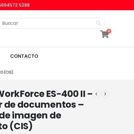
5694572 5288
0
CONTACTO
O (CIS)
orkForce ES-400 II –
r de documentos –
 de imagen de
o (CIS)