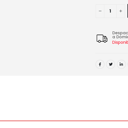
Despa
a Domic
Disponi