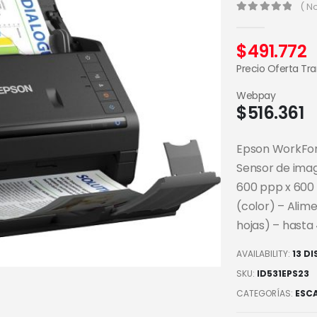
( N
0
out of 5
$
491.772
Precio Oferta Tr
Webpay
$
516.361
Epson WorkFor
Sensor de imag
600 ppp x 600
(color) – Ali
hojas) – hasta
AVAILABILITY:
13 D
SKU:
ID531EPS23
CATEGORÍAS:
ESC