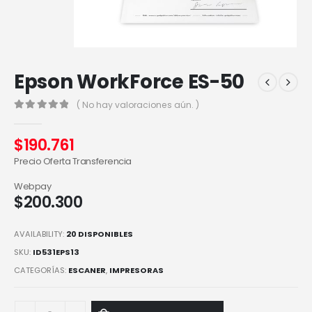
Epson WorkForce ES-50
( No hay valoraciones aún. )
0
out of 5
$
190.761
Precio Oferta Transferencia
Webpay
$
200.300
AVAILABILITY:
20 DISPONIBLES
SKU:
ID531EPS13
CATEGORÍAS:
ESCANER
,
IMPRESORAS