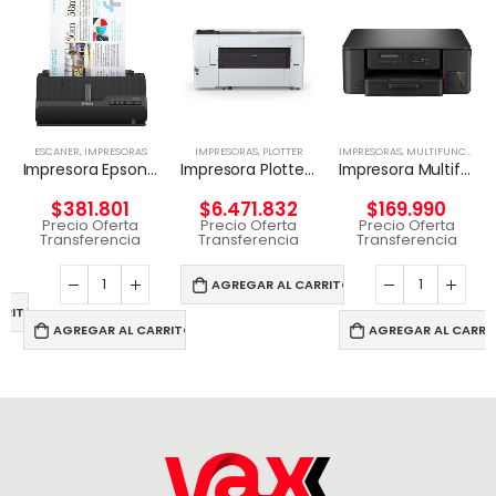
ESCANER
,
IMPRESORAS
IMPRESORAS
,
PLOTTER
IMPRESORAS
,
MULTIFUNCIONAL TINTA
Impresora Epson WorkForce ES-C320W
Impresora Plotter EPSON – SC-T7770DR 44 PRINTER
Impresora Multifuncional Brother DCP-T530DW
$
381.801
$
6.471.832
$
169.990
Precio Oferta
Precio Oferta
Precio Oferta
Transferencia
Transferencia
Transferencia
AGREGAR AL CARRITO
RRITO
AGREGAR AL CARRITO
AGREGAR AL CARRI