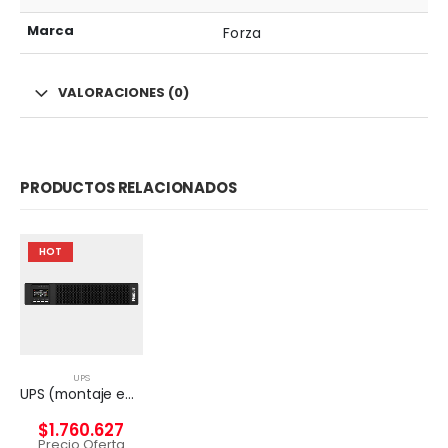
Marca
Forza
VALORACIONES (0)
PRODUCTOS RELACIONADOS
HOT
UPS
UPS (montaje en rack / externo) – CA 220/230/240 V – 2000 vatios – 3000 VA
$
1.760.627
Precio Oferta